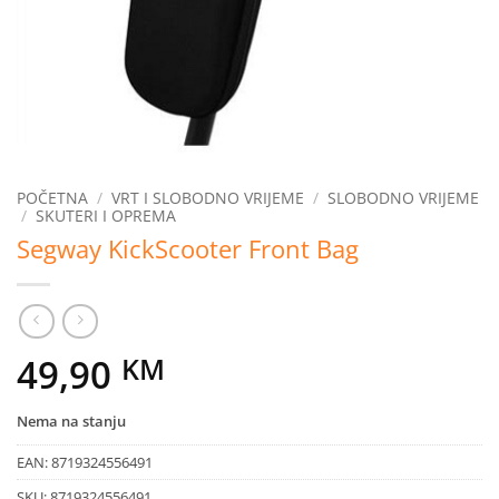
POČETNA
/
VRT I SLOBODNO VRIJEME
/
SLOBODNO VRIJEME
/
SKUTERI I OPREMA
Segway KickScooter Front Bag
49,90
KM
Nema na stanju
EAN:
8719324556491
SKU:
8719324556491