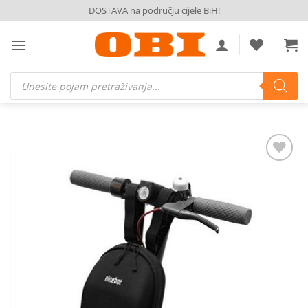
Skip
DOSTAVA na području cijele BiH!
to
content
Products
search
Dodaj
na
listu
želja