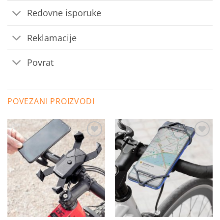
Redovne isporuke
Reklamacije
Povrat
POVEZANI PROIZVODI
Dodaj
Dodaj
na
na
listu
listu
želja
želja