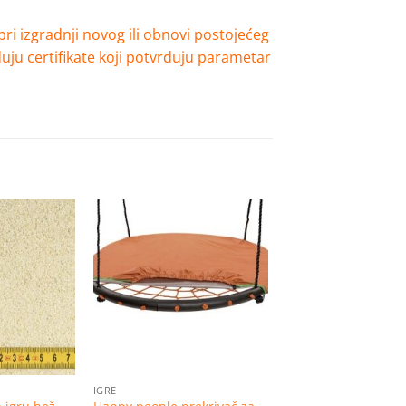
pri izgradnji novog ili obnovi postojećeg
uju certifikate koji potvrđuju parametar
Dodaj
Dodaj
na
na
listu
listu
želja
želja
IGRE