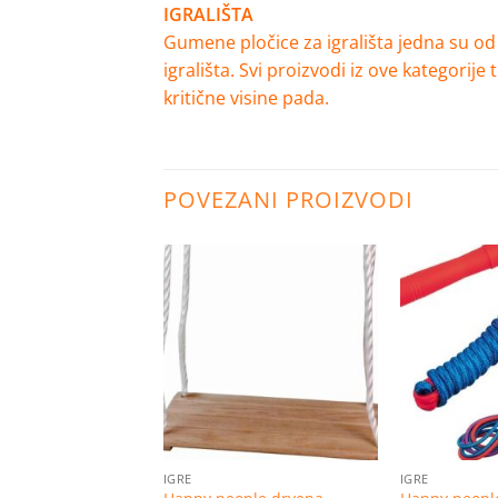
IGRALIŠTA
Gumene pločice za igrališta jedna su od 
igrališta.
Svi proizvodi iz ove kategorij
kritične visine pada.
POVEZANI PROIZVODI
Dodaj
Dodaj
na
na
listu
listu
želja
želja
IGRE
IGRE