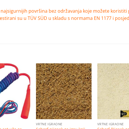
najsigurnijih površina bez održavanja koje možete koristiti 
e testirani su u TÜV SÜD u skladu s normama EN 1177 i posjed
Dodaj
Dodaj
na
na
listu
listu
želja
želja
VRTNE IGRAONE
VRTNE IGRAONE