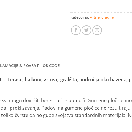
Kategorija:
Vrtne igraone
KLAMACIJE & POVRAT
QR CODE
t
…
Terase, balkoni, vrtovi, igrališta, područja oko bazena, p
e svi mogu dovršiti bez stručne pomoći.
Gumene pločice mogu
da i proklizavanja.
Padovi na gumene pločice ne rezultiraju
toliko čvrste da ne gube svojstva standardnih materijala.
N