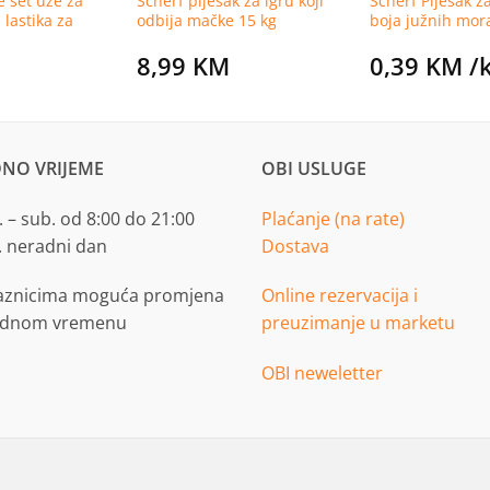
 set uže za
Scherf pijesak za igru koji
Scherf Pijesak z
 lastika za
odbija mačke 15 kg
boja južnih mor
8,99
KM
0,39
KM
/
NO VRIJEME
OBI USLUGE
 – sub. od 8:00 do 21:00
Plaćanje (na rate)
. neradni dan
Dostava
aznicima moguća promjena
Online rezervacija i
adnom vremenu
preuzimanje u marketu
OBI neweletter