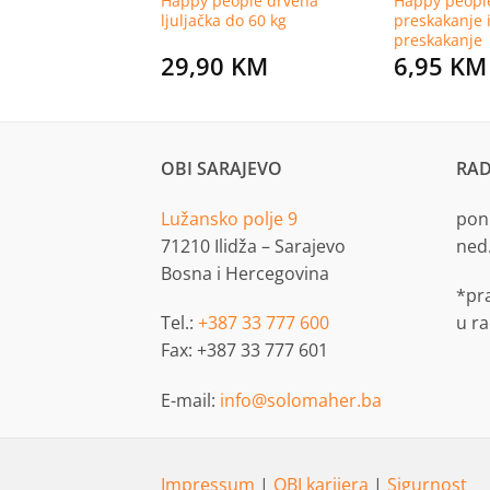
ple ljuljačka 3u1,
Happy people drvena
Happy people
 h do 150 cm
ljuljačka do 60 kg
preskakanje i
preskakanje
KM
29,90
KM
6,95
KM
OBI SARAJEVO
RAD
Lužansko polje 9
pon.
71210 Ilidža – Sarajevo
ned
Bosna i Hercegovina
*pr
Tel.:
+387 33 777 600
u r
Fax: +387 33 777 601
E-mail:
info@solomaher.ba
Impressum
|
OBI karijera
|
Sigurnost