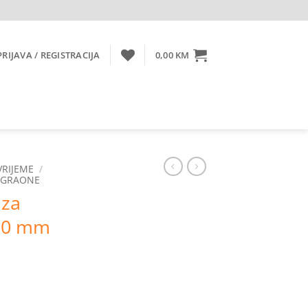
PRIJAVA / REGISTRACIJA
0,00
KM
VRIJEME
/
IGRAONE
 za
500 mm