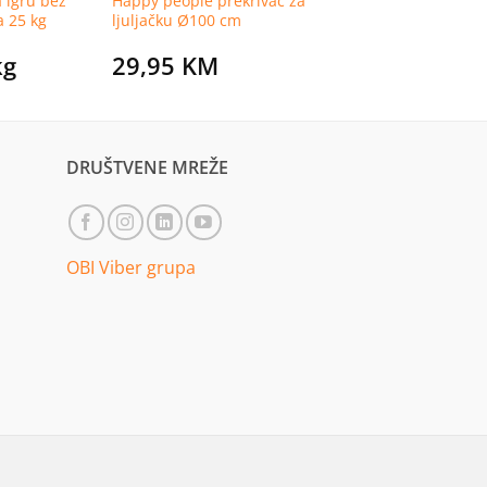
a igru bež
Happy people prekrivač za
a 25 kg
ljuljačku Ø100 cm
kg
29,95
KM
DRUŠTVENE MREŽE
OBI Viber grupa