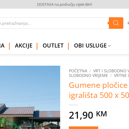
DOSTAVA na području cijele BiH!
JA
AKCIJE
OUTLET
OBI USLUGE
POČETNA
/
VRT I SLOBODNO 
SLOBODNO VRIJEME
/
VRTNE 
Gumene pločice
Dodaj
na
igrališta 500 x 
listu
želja
21,90
KM