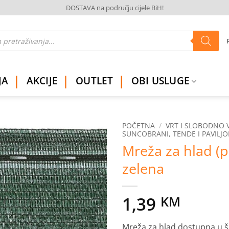
DOSTAVA na području cijele BiH!
JA
AKCIJE
OUTLET
OBI USLUGE
POČETNA
/
VRT I SLOBODNO 
SUNCOBRANI, TENDE I PAVILJO
Mreža za hlad (p
Dodaj
na
zelena
listu
želja
1,39
KM
Mreža za hlad dostupna u š