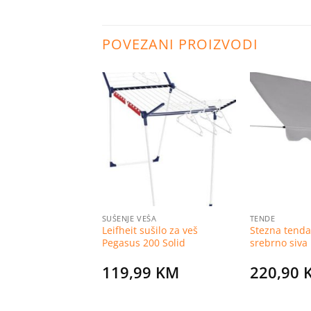
POVEZANI PROIZVODI
Dodaj
Dodaj
na
na
listu
listu
želja
želja
SUŠENJE VEŠA
TENDE
zinski trimer BC
Leifheit sušilo za veš
Stezna tenda
Pegasus 200 Solid
srebrno siva
0
KM
119,99
KM
220,90