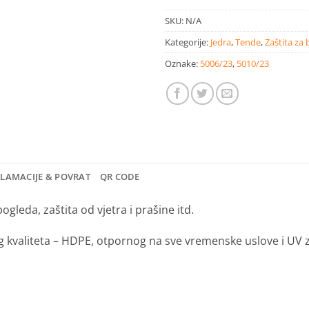
SKU:
N/A
Kategorije:
Jedra
,
Tende
,
Zaštita za
Oznake:
5006/23
,
5010/23
KLAMACIJE & POVRAT
QR CODE
pogleda, zaštita od vjetra i prašine itd.
g kvaliteta – HDPE, otpornog na sve vremenske uslove i UV 