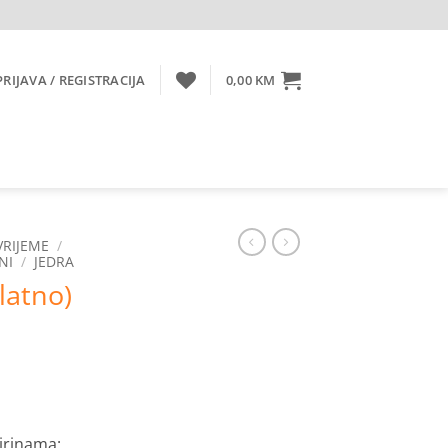
PRIJAVA / REGISTRACIJA
0,00
KM
VRIJEME
/
NI
/
JEDRA
latno)
irinama: