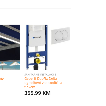
Dodaj
Dodaj
na
na
listu
listu
želja
želja
SANITARNE INSTALACIJE
Geberit DuoFix Delta
nde
ugradbeni vodokotlić sa
tipkom
355,99
KM