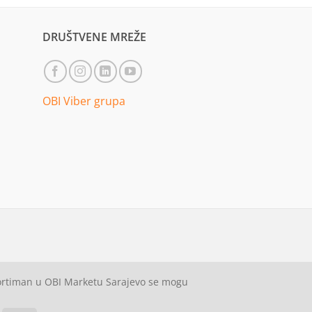
DRUŠTVENE MREŽE
OBI Viber grupa
sortiman u OBI Marketu Sarajevo se mogu