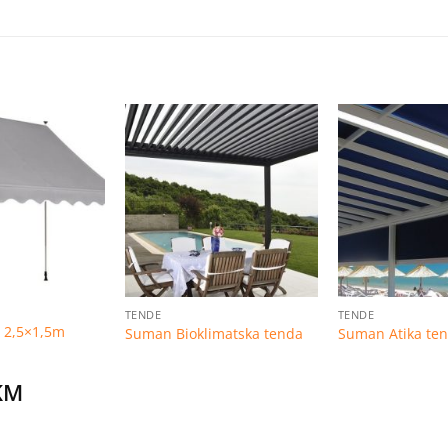
Dodaj
Dodaj
na
na
listu
listu
želja
želja
TENDE
TENDE
 2,5×1,5m
Suman Bioklimatska tenda
Suman Atika te
KM