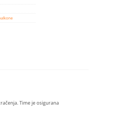
 balkone
zračenja. Time je osigurana