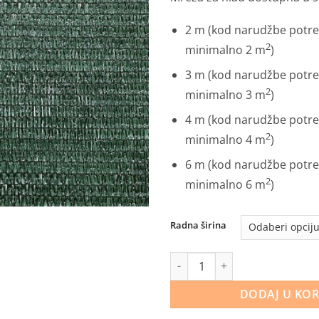
2 m (kod narudžbe potre
2
minimalno 2 m
)
3 m (kod narudžbe potre
2
minimalno 3 m
)
4 m (kod narudžbe potre
2
minimalno 4 m
)
6 m (kod narudžbe potre
2
minimalno 6 m
)
Radna širina
Mreža za hlad (platno) zelena k
DODAJ U KO