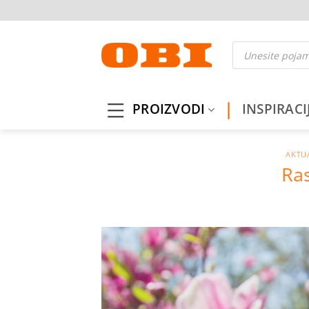
Skip
to
content
Products
search
PROIZVODI
INSPIRACI
AKTU
Ra