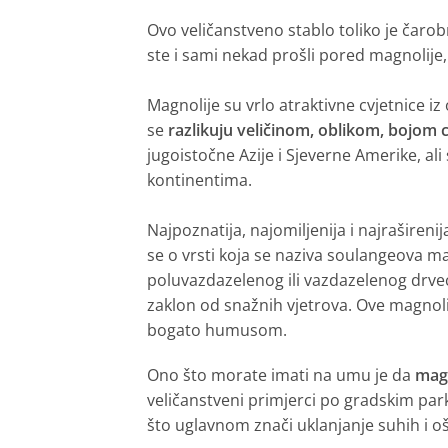
Ovo veličanstveno stablo toliko je čarob
ste i sami nekad prošli pored magnolije
Magnolije su vrlo atraktivne cvjetnice iz
se
razlikuju veličinom, oblikom, bojom c
jugoistočne Azije i Sjeverne Amerike, ali
kontinentima.
Najpoznatija, najomiljenija i najraširenij
se o vrsti koja se naziva soulangeova m
poluvazdazelenog ili vazdazelenog drveća
zaklon od snažnih vjetrova. Ove magnoli
bogato humusom.
Ono što morate imati na umu je da
magn
veličanstveni primjerci po gradskim par
što uglavnom znači uklanjanje suhih i o