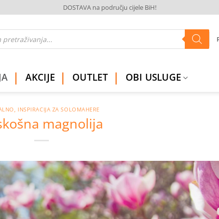
DOSTAVA na području cijele BiH!
JA
AKCIJE
OUTLET
OBI USLUGE
ALNO
,
INSPIRACIJA ZA SOLOMAHERE
skošna magnolija