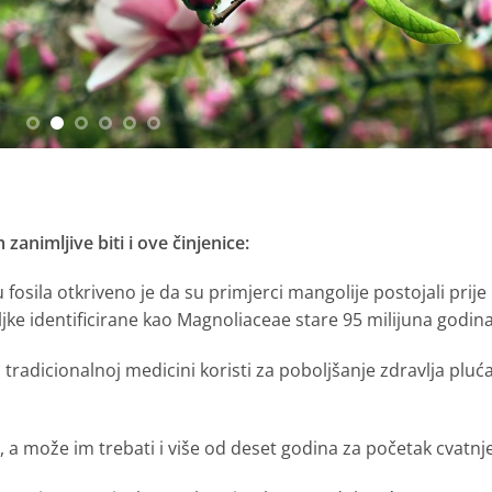
animljive biti i ove činjenice:
fosila otkriveno je da su primjerci mangolije postojali prije
ljke identificirane kao Magnoliaceae stare 95 milijuna godina
 tradicionalnoj medicini koristi za poboljšanje zdravlja pluća
 a može im trebati i više od deset godina za početak cvatnje
. Manje vrste visoke su oko 4 i pol metra, dok veće vrste
rast