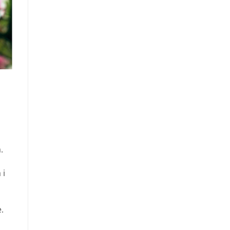
.
 i
.
u i