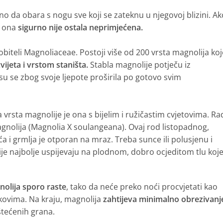
no da obara s nogu sve koji se zateknu u njegovoj blizini. Ak
, ona
sigurno nije ostala neprimjećena.
 obiteli Magnoliaceae. Postoji više od 200 vrsta magnolija koj
vijeta i vrstom staništa.
Stabla magnolije potječu iz
 su se zbog svoje ljepote proširila po gotovo svim
a vrsta magnolije je ona s bijelim i ružičastim cvjetovima. Ra
agnolija (Magnolia X soulangeana). Ovaj rod listopadnog,
 i grmlja je otporan na mraz. Treba sunce ili polusjenu i
je najbolje uspijevaju na plodnom, dobro ocjeditom tlu koje
olija sporo raste
, tako da neće preko noći procvjetati kao
kovima. Na kraju, magnolija
zahtijeva minimalno obrezivanj
štećenih grana.