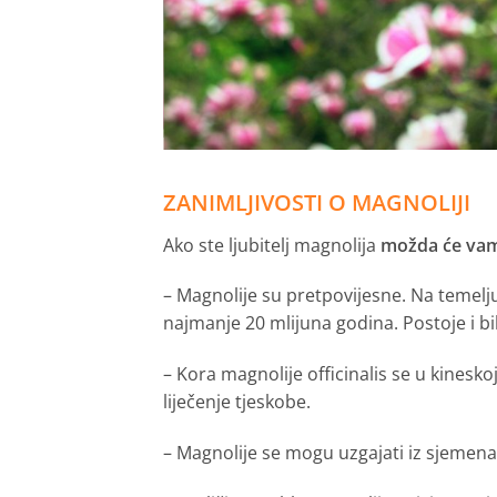
ZANIMLJIVOSTI O MAGNOLIJI
Ako ste ljubitelj magnolija
možda će vam z
– Magnolije su pretpovijesne. Na temelju 
najmanje 20 mlijuna godina. Postoje i bi
– Kora magnolije officinalis se u kineskoj
liječenje tjeskobe.
– Magnolije se mogu uzgajati iz sjemena,
— Veličina stabla magnolije ovisi o vrsti