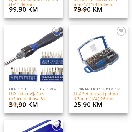
(1/4″) 36 kom
mm (1/4 “) 45-dijelni
99,90
KM
79,90
KM
Classic
Dodaj
Dodaj
na
na
listu
listu
želja
želja
CJENIK KOFERI I SETOVI ALATA
CJENIK KOFERI I SETOVI ALATA
LUX set odvijača s
LUX Set bitova i gidora
držačem bitova 31
6,3 mm (1/4 ) 26 kom.
31,90
KM
25,90
KM
komad