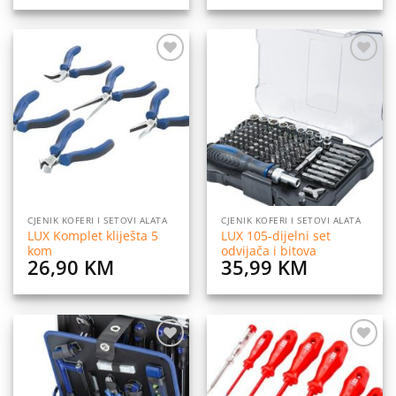
Dodaj
Dodaj
na
na
listu
listu
želja
želja
CJENIK KOFERI I SETOVI ALATA
CJENIK KOFERI I SETOVI ALATA
LUX Komplet kliješta 5
LUX 105-dijelni set
kom
odvijača i bitova
26,90
KM
35,99
KM
Dodaj
Dodaj
na
na
listu
listu
želja
želja