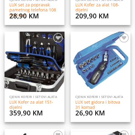
LUX set za popravak
LUX Kofer za alat 108-
pametnog telefona 108
dijelni
28,90
KM
209,90
KM
dijelova
Dodaj
Dodaj
na
na
listu
listu
želja
želja
CJENIK KOFERI I SETOVI ALATA
CJENIK KOFERI I SETOVI ALATA
LUX Kofer za alat 151-
LUX set gidora i bitova
dijelni
31 komad
359,90
KM
26,90
KM