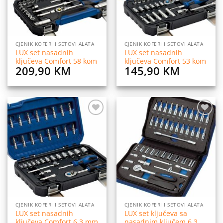
CJENIK KOFERI I SETOVI ALATA
CJENIK KOFERI I SETOVI ALATA
LUX set nasadnih
LUX set nasadnih
ključeva Comfort 58 kom
ključeva Comfort 53 kom
209,90
KM
145,90
KM
Dodaj
Dodaj
na
na
listu
listu
želja
želja
CJENIK KOFERI I SETOVI ALATA
CJENIK KOFERI I SETOVI ALATA
LUX set nasadnih
LUX set ključeva sa
ključeva Comfort 6,3 mm
nasadnim ključem 6,3