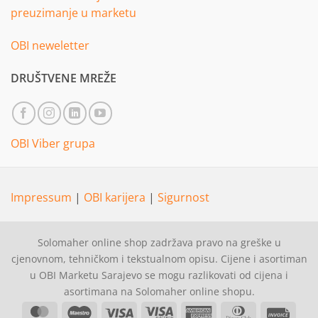
preuzimanje u marketu
OBI neweletter
DRUŠTVENE MREŽE
OBI Viber grupa
Impressum
|
OBI karijera
|
Sigurnost
Solomaher online shop zadržava pravo na greške u
cjenovnom, tehničkom i tekstualnom opisu. Cijene i asortiman
u OBI Marketu Sarajevo se mogu razlikovati od cijena i
asortimana na Solomaher online shopu.
MasterCard
Maestro
Visa
Visa
American
Dinners
Invoi