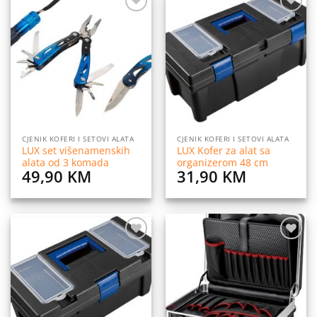
Dodaj
Dodaj
na
na
listu
listu
želja
želja
CJENIK KOFERI I SETOVI ALATA
CJENIK KOFERI I SETOVI ALATA
LUX set višenamenskih
LUX Kofer za alat sa
alata od 3 komada
organizerom 48 cm
49,90
KM
31,90
KM
Dodaj
Dodaj
na
na
listu
listu
želja
želja