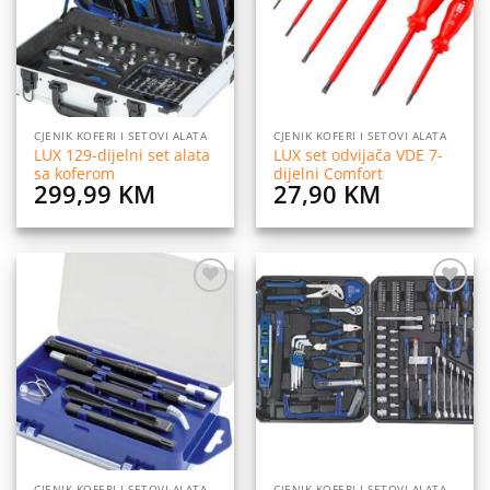
CJENIK KOFERI I SETOVI ALATA
CJENIK KOFERI I SETOVI ALATA
LUX 129-dijelni set alata
LUX set odvijača VDE 7-
sa koferom
dijelni Comfort
299,99
KM
27,90
KM
Dodaj
Dodaj
na
na
listu
listu
želja
želja
CJENIK KOFERI I SETOVI ALATA
CJENIK KOFERI I SETOVI ALATA