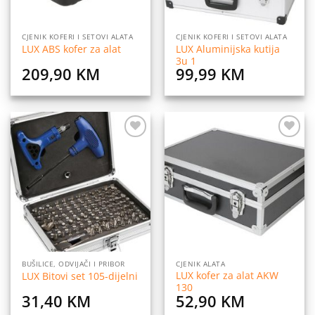
CJENIK KOFERI I SETOVI ALATA
CJENIK KOFERI I SETOVI ALATA
LUX Aluminijska kutija
LUX ABS kofer za alat
3u 1
209,90
KM
99,99
KM
Dodaj
Dodaj
na
na
listu
listu
želja
želja
BUŠILICE, ODVIJAČI I PRIBOR
CJENIK ALATA
LUX kofer za alat AKW
LUX Bitovi set 105-dijelni
130
31,40
KM
52,90
KM