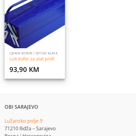
Dodaj
na
listu
želja
CJENIK KOFERI I SETOVI ALATA
LUX Kofer za alat profi
93,90
KM
OBI SARAJEVO
Lužansko polje 9
71210 Ilidža – Sarajevo
Bosna i Hercegovina