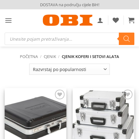
Skip
DOSTAVA na području cijele BiH!
to
content
Products
search
POČETNA
/
CJENIK
/
CJENIK KOFERI I SETOVI ALATA
Dodaj
Dodaj
na
na
listu
listu
želja
želja