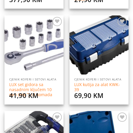
Dodaj
Dodaj
na
na
listu
listu
želja
želja
CJENIK KOFERI I SETOVI ALATA
CJENIK KOFERI I SETOVI ALATA
LUX set gidora sa
LUX kutija za alat KWK-
nasadnim ključem 10
39
41,90
KM
69,90
KM
mm (3/8 “) 12 komada
Dodaj
Dodaj
na
na