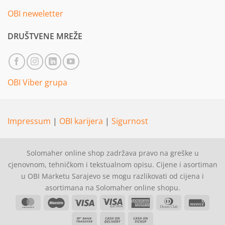
OBI neweletter
DRUŠTVENE MREŽE
OBI Viber grupa
Impressum
|
OBI karijera
|
Sigurnost
Solomaher online shop zadržava pravo na greške u
cjenovnom, tehničkom i tekstualnom opisu. Cijene i asortiman
u OBI Marketu Sarajevo se mogu razlikovati od cijena i
asortimana na Solomaher online shopu.
MasterCard
Maestro
Visa
Visa
American
Dinners
Invoi
Electron
Express
Club
Bank
Cash
Cash