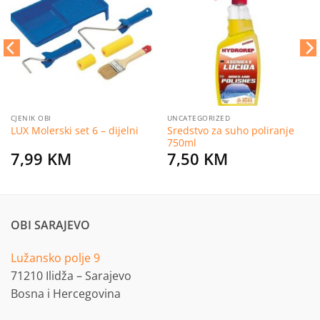
na
na
listu
listu
želja
želja
CJENIK OBI
UNCATEGORIZED
Sredstvo za suho poliranje
LUX Molerski set 6 – dijelni
750ml
7,99
KM
7,50
KM
OBI SARAJEVO
Lužansko polje 9
71210 Ilidža – Sarajevo
Bosna i Hercegovina