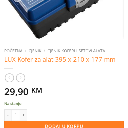
POČETNA
/
CJENIK
/
CJENIK KOFERI I SETOVI ALATA
LUX Kofer za alat 395 x 210 x 177 mm
29,90
KM
Na stanju
LUX Kofer za alat 395 x 210 x 177 mm količina
DODAJ U KORPU