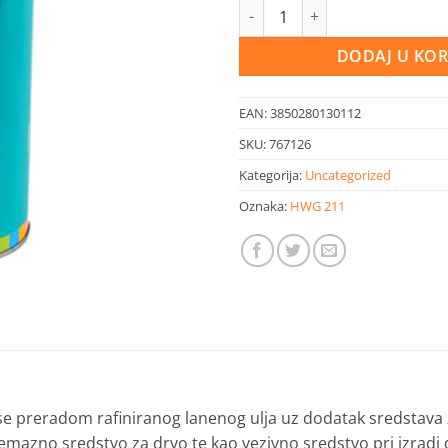
Impregnacija za drvo Firnis 1l 
DODAJ U KO
EAN:
3850280130112
SKU:
767126
Kategorija:
Uncategorized
Oznaka:
HWG 211
 preradom rafiniranog lanenog ulja uz dodatak sredstava za
emazno sredstvo za drvo te kao vezivno sredstvo pri izradi