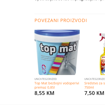
POVEZANI PROIZVODI
Dodaj
Dodaj
na
na
listu
listu
želja
želja
RIZED
UNCATEGORIZED
UNCATEGORIZ
Top Mat bezbojni vodoperivi
Sredstvo za 
tekt 1l
premaz 0,85l
750ml
KM
8,55
KM
7,50
KM