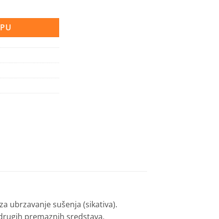
količina
RPU
 ubrzavanje sušenja (sikativa).
 drugih premaznih sredstava.