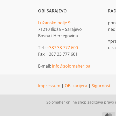
OBI SARAJEVO
RAD
Lužansko polje 9
pon.
71210 Ilidža – Sarajevo
ned
Bosna i Hercegovina
*pr
Tel.:
+387 33 777 600
u r
Fax: +387 33 777 601
E-mail:
info@solomaher.ba
Impressum
|
OBI karijera
|
Sigurnost
Solomaher online shop zadržava pravo n
M