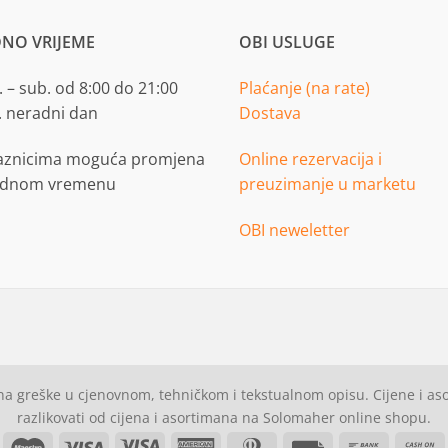
NO VRIJEME
OBI USLUGE
 – sub. od 8:00 do 21:00
Plaćanje (na rate)
. neradni dan
Dostava
aznicima moguća promjena
Online rezervacija i
adnom vremenu
preuzimanje u marketu
OBI neweletter
a greške u cjenovnom, tehničkom i tekstualnom opisu. Cijene i a
razlikovati od cijena i asortimana na Solomaher online shopu.
asterCard
Maestro
Visa
Visa
American
Dinners
Invoice
Bank
C