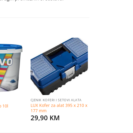
Dodaj
Dodaj
na
na
listu
listu
želja
želja
CJENIK KOFERI I SETOVI ALATA
LUX Kofer za alat 395 x 210 x
o 10l
177 mm
29,90
KM