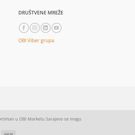
DRUŠTVENE MREŽE
OBI Viber grupa
sortiman u OBI Marketu Sarajevo se mogu
ash
Cash