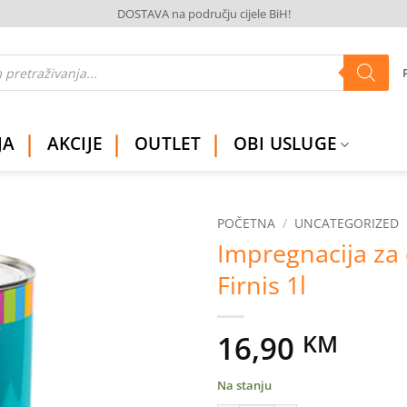
DOSTAVA na području cijele BiH!
JA
AKCIJE
OUTLET
OBI USLUGE
POČETNA
/
UNCATEGORIZED
Impregnacija za
Dodaj
Firnis 1l
na
listu
želja
16,90
KM
Na stanju