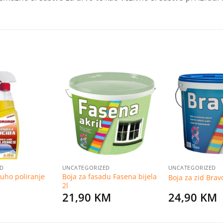
Dodaj
Dodaj
na
na
listu
listu
želja
želja
ED
UNCATEGORIZED
UNCATEGORIZED
suho poliranje
Boja za fasadu Fasena bijela
Boja za zid Brav
2l
21,90
KM
24,90
KM