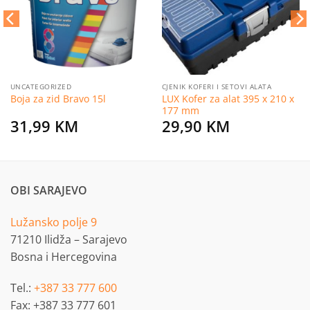
želja
želja
UNCATEGORIZED
CJENIK KOFERI I SETOVI ALATA
LUX Kofer za alat 395 x 210 x
Boja za zid Bravo 15l
177 mm
31,99
KM
29,90
KM
OBI SARAJEVO
Lužansko polje 9
71210 Ilidža – Sarajevo
Bosna i Hercegovina
Tel.:
+387 33 777 600
Fax: +387 33 777 601