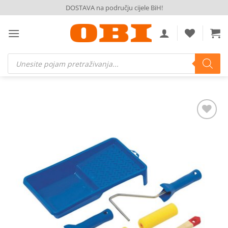
Skip
DOSTAVA na području cijele BiH!
to
content
Products
search
Dodaj
na
listu
želja