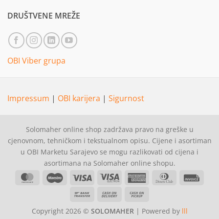
DRUŠTVENE MREŽE
OBI Viber grupa
Impressum
|
OBI karijera
|
Sigurnost
Solomaher online shop zadržava pravo na greške u
cjenovnom, tehničkom i tekstualnom opisu. Cijene i asortiman
u OBI Marketu Sarajevo se mogu razlikovati od cijena i
asortimana na Solomaher online shopu.
MasterCard
Maestro
Visa
Visa
American
Dinners
Invoi
Electron
Express
Club
Bank
Cash
Cash
Transfer
On
on
Copyright 2026 ©
SOLOMAHER
| Powered by
lll
Delivery
Pickup