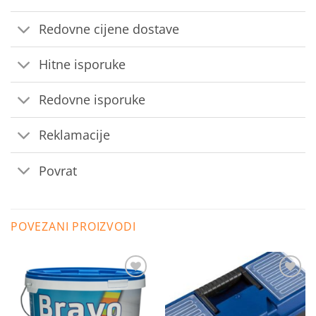
Redovne cijene dostave
Hitne isporuke
Redovne isporuke
Reklamacije
Povrat
POVEZANI PROIZVODI
Dodaj
Dodaj
na
na
listu
listu