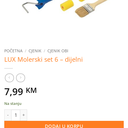
POČETNA
/
CJENIK
/
CJENIK OBI
LUX Molerski set 6 – dijelni
7,99
KM
Na stanju
LUX Molerski set 6 - dijelni količina
DODAJ U KORPU