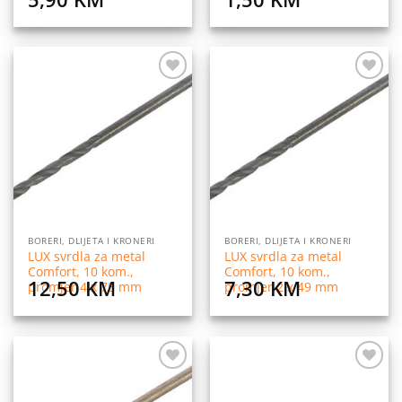
Dodaj
Dodaj
na
na
listu
listu
želja
želja
BORERI, DLIJETA I KRONERI
BORERI, DLIJETA I KRONERI
LUX svrdla za metal
LUX svrdla za metal
Comfort, 10 kom.,
Comfort, 10 kom.,
12,50
KM
7,30
KM
promjer 4 x 75 mm
promjer 2 x 49 mm
Dodaj
Dodaj
na
na