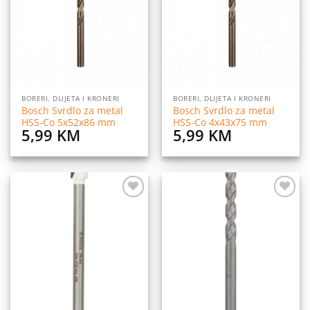
listu
listu
želja
želja
BORERI, DLIJETA I KRONERI
BORERI, DLIJETA I KRONERI
Bosch Svrdlo za metal
Bosch Svrdlo za metal
HSS-Co 5x52x86 mm
HSS-Co 4x43x75 mm
5,99
KM
5,99
KM
Dodaj
Dodaj
na
na
listu
listu
želja
želja