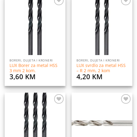
Dodaj
Dodaj
na
na
listu
listu
želja
želja
BORERI, DLIJETA I KRONERI
BORERI, DLIJETA I KRONERI
LUX Borer za metal HSS
LUX svrdlo za metal HSS
3 mm 2 kom.
– R 2 mm, 2 kom
3,60
KM
4,20
KM
Dodaj
Dodaj
na
na
listu
listu
želja
želja