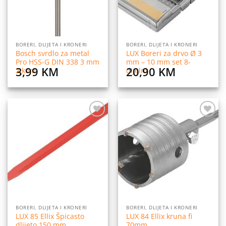
BORERI, DLIJETA I KRONERI
BORERI, DLIJETA I KRONERI
Bosch svrdlo za metal
LUX Boreri za drvo Ø 3
Pro HSS-G DIN 338 3 mm
mm – 10 mm set 8-
3,99
KM
20,90
KM
2 kom
dijelni
Dodaj
Dodaj
na
na
listu
listu
želja
želja
BORERI, DLIJETA I KRONERI
BORERI, DLIJETA I KRONERI
LUX 85 Ellix Špicasto
LUX 84 Ellix kruna fi
dlijeto 150 mm
70mm