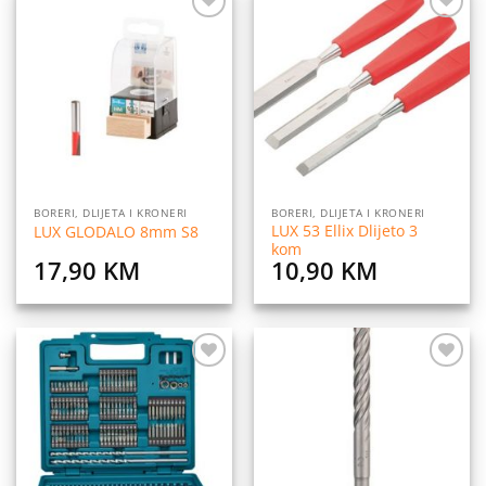
Dodaj
Dodaj
na
na
listu
listu
želja
želja
BORERI, DLIJETA I KRONERI
BORERI, DLIJETA I KRONERI
LUX 53 Ellix Dlijeto 3
LUX GLODALO 8mm S8
kom
17,90
KM
10,90
KM
Dodaj
Dodaj
na
na
listu
listu
želja
želja