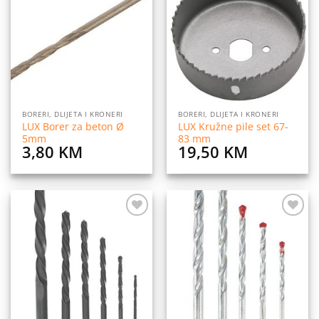
na
na
listu
listu
želja
želja
BORERI, DLIJETA I KRONERI
BORERI, DLIJETA I KRONERI
LUX Borer za beton Ø
LUX Kružne pile set 67-
5mm
83 mm
3,80
KM
19,50
KM
Dodaj
Dodaj
na
na
listu
listu
želja
želja