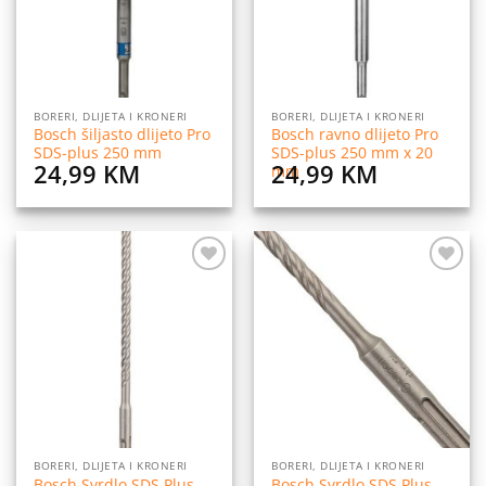
BORERI, DLIJETA I KRONERI
BORERI, DLIJETA I KRONERI
Bosch šiljasto dlijeto Pro
Bosch ravno dlijeto Pro
SDS-plus 250 mm
SDS-plus 250 mm x 20
24,99
KM
24,99
KM
mm
Dodaj
Dodaj
na
na
listu
listu
želja
želja
BORERI, DLIJETA I KRONERI
BORERI, DLIJETA I KRONERI
Bosch Svrdlo SDS Plus
Bosch Svrdlo SDS Plus