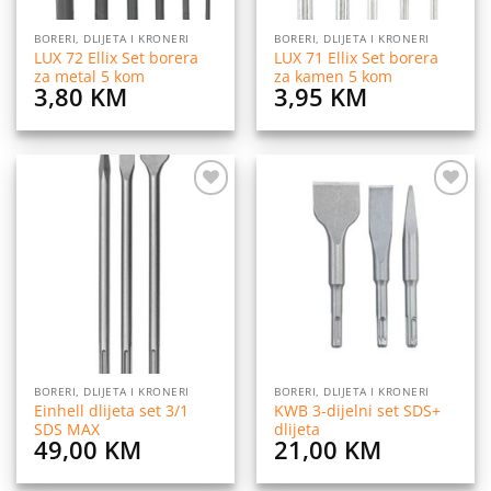
BORERI, DLIJETA I KRONERI
BORERI, DLIJETA I KRONERI
LUX 72 Ellix Set borera
LUX 71 Ellix Set borera
za metal 5 kom
za kamen 5 kom
3,80
KM
3,95
KM
Dodaj
Dodaj
na
na
listu
listu
želja
želja
BORERI, DLIJETA I KRONERI
BORERI, DLIJETA I KRONERI
Einhell dlijeta set 3/1
KWB 3-dijelni set SDS+
SDS MAX
dlijeta
49,00
KM
21,00
KM