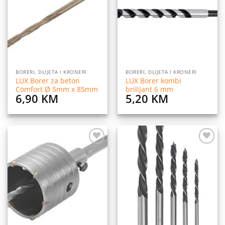
listu
listu
želja
želja
BORERI, DLIJETA I KRONERI
BORERI, DLIJETA I KRONERI
LUX Borer za beton
LUX Borer kombi
Comfort Ø 5mm x 85mm
brilijant 6 mm
6,90
KM
5,20
KM
Dodaj
Dodaj
na
na
listu
listu
želja
želja