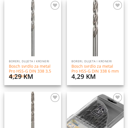
Dodaj
Dodaj
na
na
listu
listu
želja
želja
BORERI, DLIJETA I KRONERI
BORERI, DLIJETA I KRONERI
Bosch svrdlo za metal
Bosch svrdlo za metal
Pro HSS-G DIN 338 3,5
Pro HSS-G DIN 338 6 mm
4,29
KM
4,29
KM
mm 2 kom
Dodaj
Dodaj
na
na
listu
listu
želja
želja