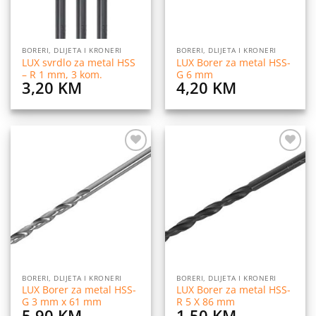
BORERI, DLIJETA I KRONERI
BORERI, DLIJETA I KRONERI
LUX svrdlo za metal HSS
LUX Borer za metal HSS-
– R 1 mm, 3 kom.
G 6 mm
3,20
KM
4,20
KM
Dodaj
Dodaj
na
na
listu
listu
želja
želja
BORERI, DLIJETA I KRONERI
BORERI, DLIJETA I KRONERI
LUX Borer za metal HSS-
LUX Borer za metal HSS-
G 3 mm x 61 mm
R 5 X 86 mm
5,90
KM
1,50
KM