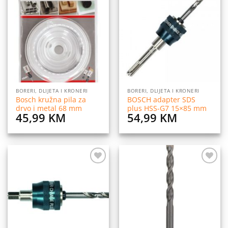
Dodaj
Dodaj
na
na
listu
listu
želja
želja
BORERI, DLIJETA I KRONERI
BORERI, DLIJETA I KRONERI
Bosch kružna pila za
BOSCH adapter SDS
drvo i metal 68 mm
plus HSS-G7 15×85 mm
45,99
KM
54,99
KM
Dodaj
Dodaj
na
na
listu
listu
želja
želja