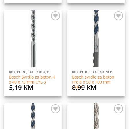
Dodaj
Dodaj
na
na
listu
listu
želja
želja
BORERI, DLIJETA I KRONERI
BORERI, DLIJETA I KRONERI
Bosch Svrdlo za beton 4
Bosch svrdlo za beton
x 40 x 75 mm CYL-3
Pro 8 x 50 x 100 mm
5,19
KM
8,99
KM
CYL-5
Dodaj
Dodaj
na
na
listu
listu