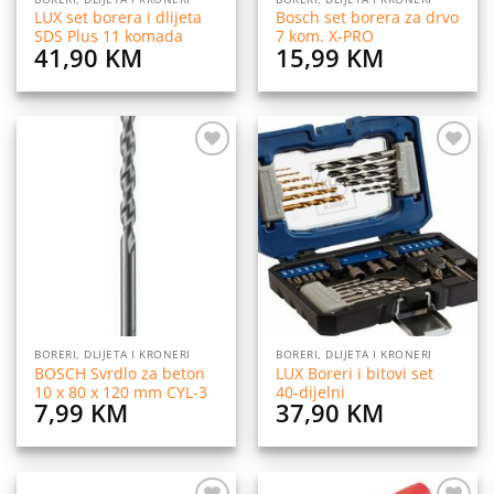
LUX set borera i dlijeta
Bosch set borera za drvo
SDS Plus 11 komada
7 kom. X-PRO
41,90
KM
15,99
KM
Dodaj
Dodaj
na
na
listu
listu
želja
želja
BORERI, DLIJETA I KRONERI
BORERI, DLIJETA I KRONERI
BOSCH Svrdlo za beton
LUX Boreri i bitovi set
10 x 80 x 120 mm CYL-3
40-dijelni
7,99
KM
37,90
KM