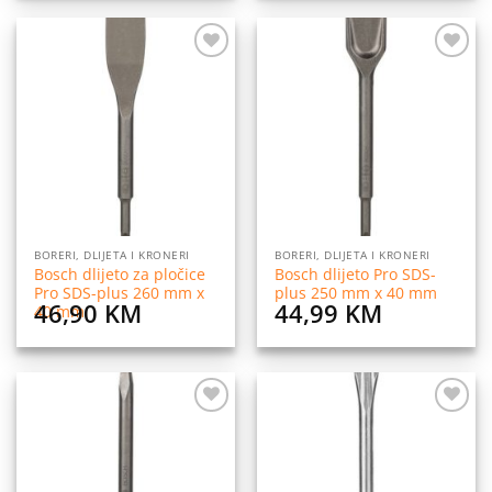
Dodaj
Dodaj
na
na
listu
listu
želja
želja
BORERI, DLIJETA I KRONERI
BORERI, DLIJETA I KRONERI
Bosch dlijeto za pločice
Bosch dlijeto Pro SDS-
Pro SDS-plus 260 mm x
plus 250 mm x 40 mm
46,90
KM
44,99
KM
40 mm
Dodaj
Dodaj
na
na
listu
listu
želja
želja