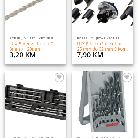
BORERI, DLIJETA I KRONERI
BORERI, DLIJETA I KRONERI
LUX Borer za beton Ø
LUX Pile kružne set od
8mm x 120mm
25 mm do 62 mm 9 kom.
3,20
KM
7,90
KM
Dodaj
Dodaj
na
na
listu
listu
želja
želja
BORERI, DLIJETA I KRONERI
BORERI, DLIJETA I KRONERI