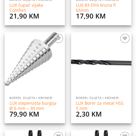
LUX čupač vijaka
LUX 83 Ellix kruna fi
Comfort
65mm
21,90
KM
17,90
KM
Dodaj
Dodaj
na
na
listu
listu
želja
želja
BORERI, DLIJETA I KRONERI
BORERI, DLIJETA I KRONERI
LUX stepenasta burgija
LUX Borer za metal HSS
Ø 6 mm – 30 mm
5 mm
79,90
KM
2,30
KM