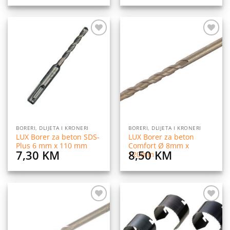
Dodaj
Dodaj
na
na
listu
listu
želja
želja
BORERI, DLIJETA I KRONERI
BORERI, DLIJETA I KRONERI
LUX Borer za beton SDS-
LUX Borer za beton
Plus 6 mm x 110 mm
Comfort Ø 8mm x
7,30
KM
8,50
KM
120mm
Dodaj
Dodaj
na
na
listu
listu
želja
želja