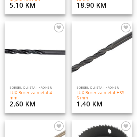
5,10
KM
18,90
KM
Dodaj
Dodaj
na
na
listu
listu
želja
želja
BORERI, DLIJETA I KRONERI
BORERI, DLIJETA I KRONERI
LUX Borer za metal 4
LUX Borer za metal HSS
mm
6 mm
2,60
KM
1,40
KM
Dodaj
Dodaj