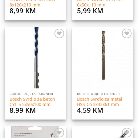
8x120x210 mm
6x50x110 mm
8,99
KM
5,99
KM
Dodaj
Dodaj
na
na
listu
listu
želja
želja
BORERI, DLIJETA I KRONERI
BORERI, DLIJETA I KRONERI
Bosch Svrdlo za beton
Bosch Svrdlo za metal
CYL-5 5x50x100 mm
HSS-Co 3x33x61 mm
8,99
KM
4,59
KM