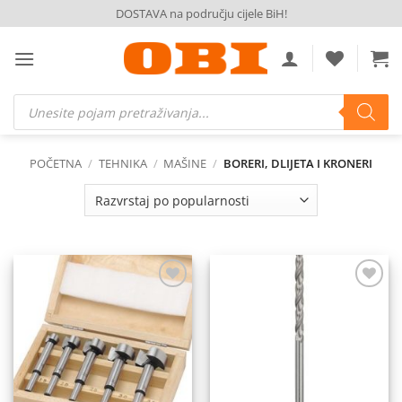
Skip
DOSTAVA na području cijele BiH!
to
content
Products
search
POČETNA
/
TEHNIKA
/
MAŠINE
/
BORERI, DLIJETA I KRONERI
Dodaj
Dodaj
na
na
listu
listu
želja
želja