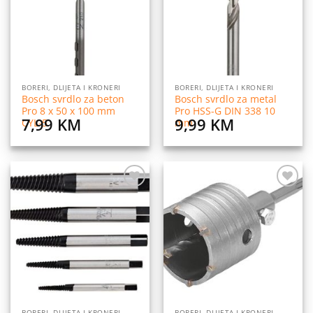
želja
želja
BORERI, DLIJETA I KRONERI
BORERI, DLIJETA I KRONERI
Bosch svrdlo za beton
Bosch svrdlo za metal
Pro 8 x 50 x 100 mm
Pro HSS-G DIN 338 10
7,99
KM
9,99
KM
CYL-5
mm
Dodaj
Dodaj
na
na
listu
listu
želja
želja
BORERI, DLIJETA I KRONERI
BORERI, DLIJETA I KRONERI