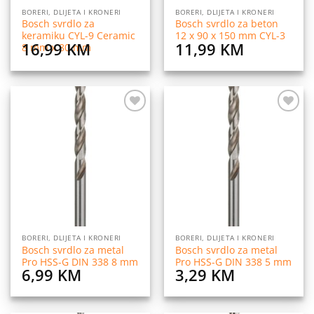
BORERI, DLIJETA I KRONERI
BORERI, DLIJETA I KRONERI
Bosch svrdlo za
Bosch svrdlo za beton
keramiku CYL-9 Ceramic
12 x 90 x 150 mm CYL-3
16,99
KM
11,99
KM
8 mm x 80 mm
Dodaj
Dodaj
na
na
listu
listu
želja
želja
BORERI, DLIJETA I KRONERI
BORERI, DLIJETA I KRONERI
Bosch svrdlo za metal
Bosch svrdlo za metal
Pro HSS-G DIN 338 8 mm
Pro HSS-G DIN 338 5 mm
6,99
KM
3,29
KM