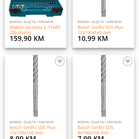
BORERI, DLIJETA I KRONERI
BORERI, DLIJETA I KRONERI
Makita set alata E-11689
Bosch Svrdlo SDS Plus
256 dijelni
12x100x160 mm
159,90
KM
10,99
KM
Dodaj
Dodaj
na
na
listu
listu
želja
želja
BORERI, DLIJETA I KRONERI
BORERI, DLIJETA I KRONERI
Bosch Svrdlo SDS Plus
Bosch Svrdlo SDS
10x100x160 mm
8x100x160 mm
8,99
KM
7,99
KM