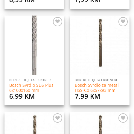
Dodaj
Dodaj
na
na
listu
listu
želja
želja
BORERI, DLIJETA I KRONERI
BORERI, DLIJETA I KRONERI
Bosch Svrdlo SDS Plus
Bosch Svrdlo za metal
6x100x160 mm
HSS-Co 6x57x93 mm
6,99
KM
7,99
KM
Dodaj
Dodaj
na
na