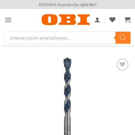
Skip
DOSTAVA na području cijele BiH!
to
content
Products
search
Dodaj
na
listu
želja