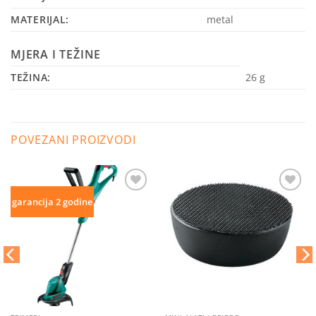
MATERIJAL:
metal
MJERA I TEŽINE
TEŽINA:
26
g
POVEZANI PROIZVODI
Dodaj
Dodaj
garancija 2 godine
na
na
listu
listu
želja
želja