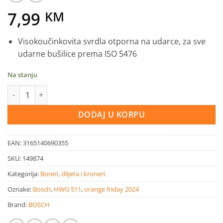
7,99
KM
Visokoučinkovita svrdla otporna na udarce, za sve
udarne bušilice prema ISO 5476
Na stanju
Bosch svrdlo za beton Pro 8 x 50 x 100 mm CYL-5 količina
DODAJ U KORPU
EAN:
3165140690355
SKU:
149874
Kategorija:
Boreri, dlijeta i kroneri
Oznake:
Bosch
,
HWG 511
,
orange friday 2024
Brand:
BOSCH