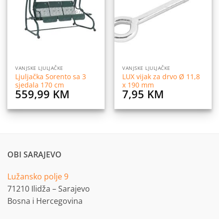
listu
listu
želja
želja
VANJSKE LJULJAČKE
VANJSKE LJULJAČKE
Ljuljačka Sorento sa 3
LUX vijak za drvo Ø 11,8
sjedala 170 cm
x 190 mm
559,99
KM
7,95
KM
OBI SARAJEVO
Lužansko polje 9
71210 Ilidža – Sarajevo
Bosna i Hercegovina