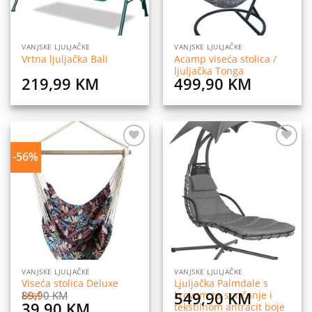
VANJSKE LJULJAČKE
VANJSKE LJULJAČKE
Acamp viseća stolica /
Vrtna ljuljačka Bali
ljuljačka Tonga
219,99
KM
499,90
KM
-56%
Dodaj
Dodaj
na
na
listu
listu
želja
želja
VANJSKE LJULJAČKE
VANJSKE LJULJAČKE
Viseća stolica Deluxe
Ljuljačka Palmdale s
549,90
KM
89,90
KM
Leaf
krovom za sunčanje i
Original
Current
39,90
KM
tekstilnom antracit boje