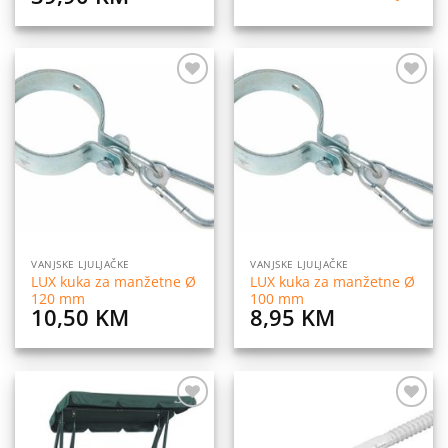
price
price
was:
is:
89,90 KM.
39,90 KM.
Dodaj
Dodaj
na
na
listu
listu
želja
želja
VANJSKE LJULJAČKE
VANJSKE LJULJAČKE
LUX kuka za manžetne Ø
LUX kuka za manžetne Ø
120 mm
100 mm
10,50
KM
8,95
KM
Dodaj
Dodaj
na
na