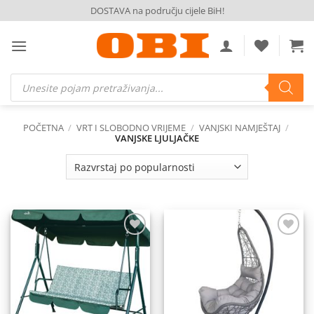
Skip
DOSTAVA na području cijele BiH!
to
content
Products
search
POČETNA
/
VRT I SLOBODNO VRIJEME
/
VANJSKI NAMJEŠTAJ
/
VANJSKE LJULJAČKE
Dodaj
Dodaj
na
na
listu
listu
želja
želja