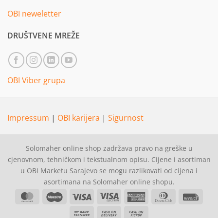
OBI neweletter
DRUŠTVENE MREŽE
OBI Viber grupa
Impressum
|
OBI karijera
|
Sigurnost
Solomaher online shop zadržava pravo na greške u
cjenovnom, tehničkom i tekstualnom opisu. Cijene i asortiman
u OBI Marketu Sarajevo se mogu razlikovati od cijena i
asortimana na Solomaher online shopu.
MasterCard
Maestro
Visa
Visa
American
Dinners
Invoi
Electron
Express
Club
Bank
Cash
Cash