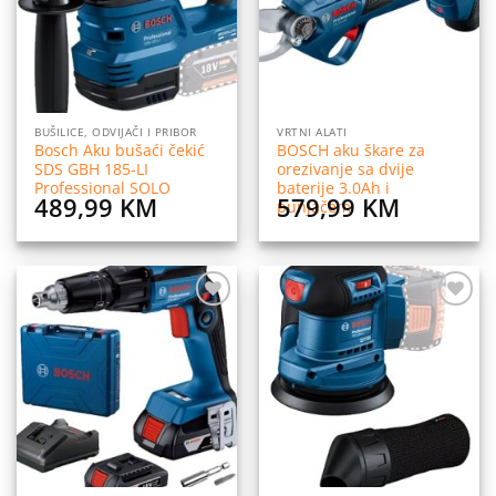
BUŠILICE, ODVIJAČI I PRIBOR
VRTNI ALATI
Bosch Aku bušaći čekić
BOSCH aku škare za
SDS GBH 185-LI
orezivanje sa dvije
Professional SOLO
baterije 3.0Ah i
489,99
KM
579,99
KM
punjačem
Dodaj
Dodaj
na
na
listu
listu
želja
želja