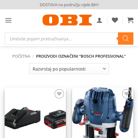
Skip
DOSTAVA na području cijele BiH!
to
content
Products
search
POČETNA
/
PROIZVODI OZNAČENI “BOSCH PROFESSIONAL”
Dodaj
Dodaj
na
na
listu
listu
želja
želja