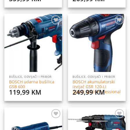
Dodaj
Dodaj
na
na
listu
listu
želja
želja
BUŠILICE, ODVIJAČI I PRIBOR
BUŠILICE, ODVIJAČI I PRIBOR
BOSCH udarna bušilica
BOSCH akumulatorski
GSB 600
izvijač GSR 120-LI
119,99
KM
249,99
KM
12W/1,25Ah Professional
Dodaj
Dodaj
na
na