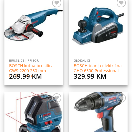
Dodaj
Dodaj
na
na
listu
listu
želja
želja
BRUSILICE I PRIBOR
GLODALICE
BOSCH kutna brusilica
BOSCH blanja električna
GWS 2200 230 mm
GHO 6500 Professional
269,99
KM
329,99
KM
Professional
Dodaj
Dodaj
na
na
listu
listu
želja
želja