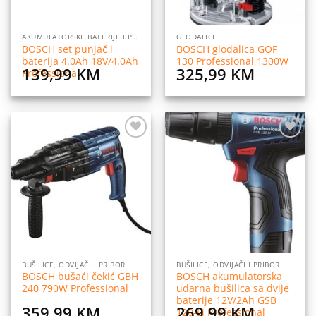
AKUMULATORSKE BATERIJE I PUNJAČI
GLODALICE
BOSCH set punjač i
BOSCH glodalica GOF
baterija 4.0Ah 18V/4.0Ah
130 Professional 1300W
139,99
KM
325,99
KM
Professional
Dodaj
Dodaj
na
na
listu
listu
želja
želja
BUŠILICE, ODVIJAČI I PRIBOR
BUŠILICE, ODVIJAČI I PRIBOR
BOSCH bušaći čekić GBH
BOSCH akumulatorska
240 790W Professional
udarna bušilica sa dvije
baterije 12V/2Ah GSB
359,99
KM
269,99
KM
120-Li Professional