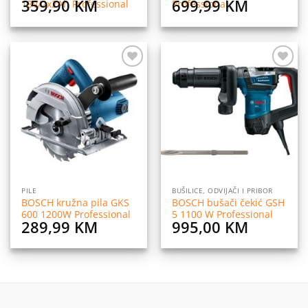
359,90
KM
699,99
KM
18V/2x2Ah Professional
Professional
Dodaj
Dodaj
na
na
listu
listu
želja
želja
PILE
BUŠILICE, ODVIJAČI I PRIBOR
BOSCH kružna pila GKS
BOSCH bušači čekić GSH
600 1200W Professional
5 1100 W Professional
289,99
KM
995,00
KM