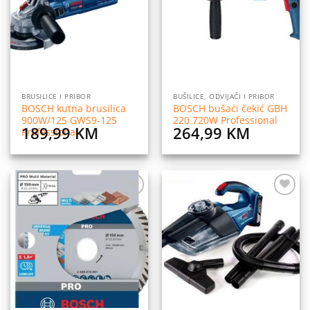
listu
listu
želja
želja
BRUSILICE I PRIBOR
BUŠILICE, ODVIJAČI I PRIBOR
BOSCH kutna brusilica
BOSCH bušaći čekić GBH
900W/125 GWS9-125
220 720W Professional
189,99
KM
264,99
KM
Professional
Dodaj
Dodaj
na
na
listu
listu
želja
želja