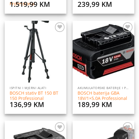
1.519,99
KM
239,99
KM
Professional
Dodaj
Dodaj
na
na
listu
listu
želja
želja
ISPITNI I MJERNI ALATI
AKUMULATORSKE BATERIJE I PUNJAČI
BOSCH stativ BT 150 BT
BOSCH baterija GBA
150 Professional
18V/1×5.0A Professional
136,99
KM
189,99
KM
Dodaj
Dodaj