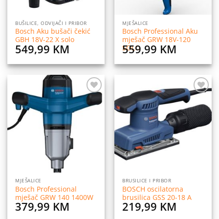
BUŠILICE, ODVIJAČI I PRIBOR
MJEŠALICE
Bosch Aku bušači čekić
Bosch Professional Aku
GBH 18V-22 X solo
mješač GRW 18V-120
549,99
KM
559,99
KM
SOLO
Dodaj
Dodaj
na
na
listu
listu
želja
želja
MJEŠALICE
BRUSILICE I PRIBOR
Bosch Professional
BOSCH oscilatorna
mješač GRW 140 1400W
brusilica GSS 20-18 A
379,99
KM
219,99
KM