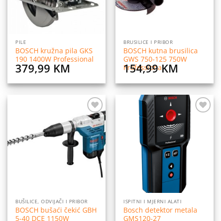
PILE
BRUSILICE I PRIBOR
BOSCH kružna pila GKS
BOSCH kutna brusilica
190 1400W Professional
GWS 750-125 750W
379,99
KM
154,99
KM
Professional
Dodaj
Dodaj
na
na
listu
listu
želja
želja
BUŠILICE, ODVIJAČI I PRIBOR
ISPITNI I MJERNI ALATI
BOSCH bušaći čekić GBH
Bosch detektor metala
5-40 DCE 1150W
GMS120-27