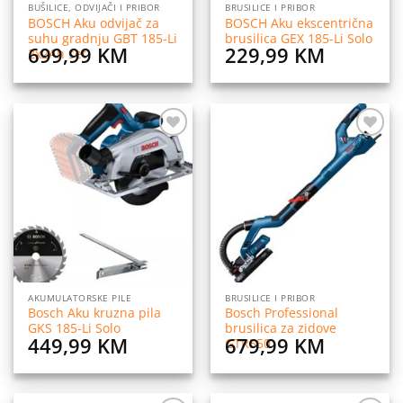
BUŠILICE, ODVIJAČI I PRIBOR
BRUSILICE I PRIBOR
BOSCH Aku odvijač za
BOSCH Aku ekscentrična
suhu gradnju GBT 185-Li
brusilica GEX 185-Li Solo
699,99
KM
229,99
KM
2x2Ah set
Dodaj
Dodaj
na
na
listu
listu
želja
želja
AKUMULATORSKE PILE
BRUSILICE I PRIBOR
Bosch Aku kruzna pila
Bosch Professional
GKS 185-Li Solo
brusilica za zidove
449,99
KM
679,99
KM
GTR550