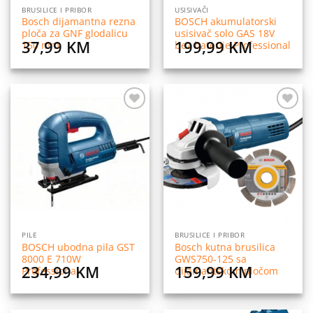
BRUSILICE I PRIBOR
USISIVAČI
Bosch dijamantna rezna
BOSCH akumulatorski
ploča za GNF glodalicu
usisivač solo GAS 18V
37,99
KM
199,99
KM
150 mm
bez baterije Professional
Dodaj
Dodaj
na
na
listu
listu
želja
želja
PILE
BRUSILICE I PRIBOR
BOSCH ubodna pila GST
Bosch kutna brusilica
8000 E 710W
GWS750-125 sa
234,99
KM
159,99
KM
Professional
dijamantskom pločom