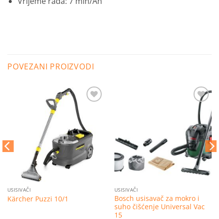
Vrijeme rada: 7 min/Ah
POVEZANI PROIZVODI
Dodaj
Dodaj
na
na
listu
listu
želja
želja
USISIVAČI
USISIVAČI
Bosch usisavač za mokro i
Kärcher Puzzi 10/1
suho čišćenje Universal Vac
15