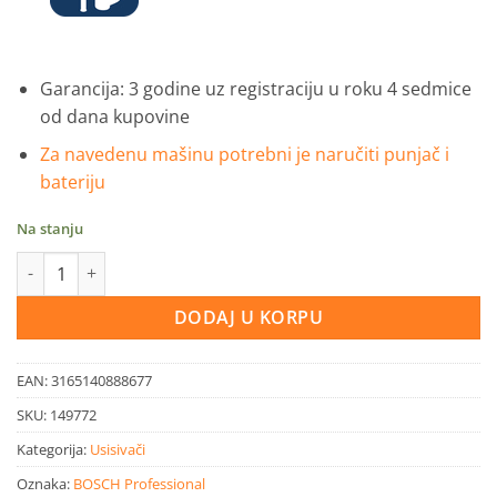
Garancija: 3 godine uz registraciju u roku 4 sedmice
od dana kupovine
Za navedenu mašinu potrebni je naručiti punjač i
bateriju
Na stanju
BOSCH akumulatorski usisivač solo GAS 18V bez baterije Profess
DODAJ U KORPU
EAN:
3165140888677
SKU:
149772
Kategorija:
Usisivači
Oznaka:
BOSCH Professional