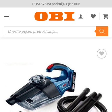
Skip
DOSTAVA na području cijele BiH!
to
content
Products
search
Dodaj
na
listu
želja