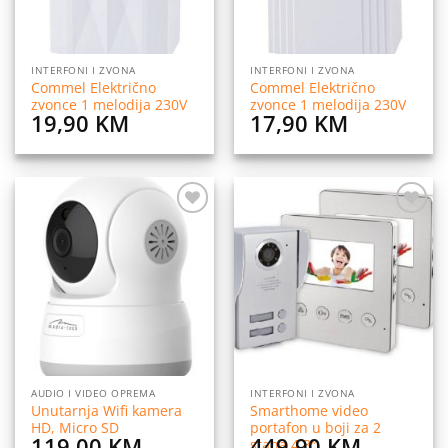
INTERFONI I ZVONA
INTERFONI I ZVONA
Commel Električno
Commel Električno
zvonce 1 melodija 230V
zvonce 1 melodija 230V
19,90
KM
17,90
KM
Dodaj
Dodaj
na
na
listu
listu
želja
želja
AUDIO I VIDEO OPREMA
INTERFONI I ZVONA
Unutarnja Wifi kamera
Smarthome video
HD, Micro SD
portafon u boji za 2
119,00
KM
449,90
KM
stana 4,3″