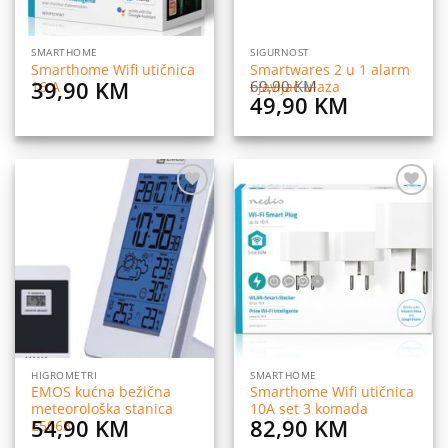
SMARTHOME
SIGURNOST
Smarthome Wifi utičnica
Smartwares 2 u 1 alarm
39,90
KM
69,90
KM
16 A
i javljač ulaza
Original
Current
49,90
KM
price
price
was:
is:
69,90 KM.
49,90 KM
Dodaj
Dodaj
na
na
listu
listu
želja
želja
HIGROMETRI
SMARTHOME
EMOS kućna bežična
Smarthome Wifi utičnica
meteorološka stanica
10A set 3 komada
54,90
KM
82,90
KM
E5063