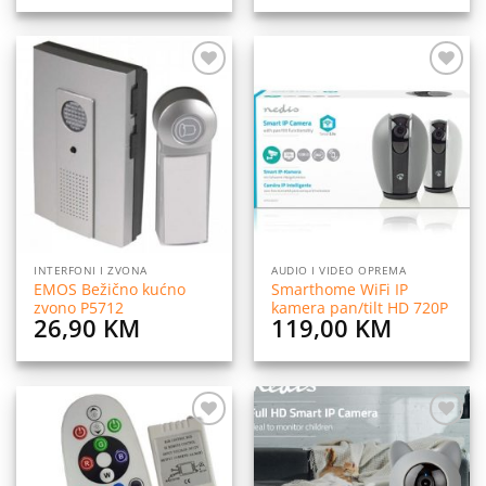
Dodaj
Dodaj
na
na
listu
listu
želja
želja
INTERFONI I ZVONA
AUDIO I VIDEO OPREMA
EMOS Bežično kućno
Smarthome WiFi IP
zvono P5712
kamera pan/tilt HD 720P
26,90
KM
119,00
KM
Dodaj
Dodaj
na
na
listu
listu
želja
želja