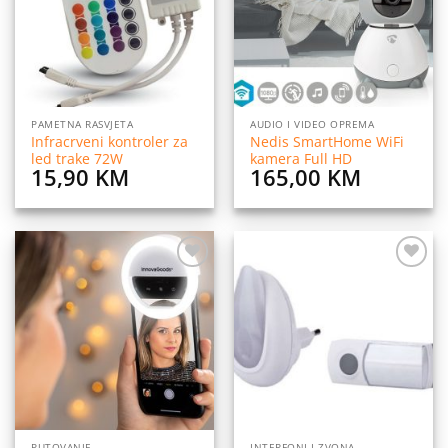
PAMETNA RASVJETA
AUDIO I VIDEO OPREMA
Infracrveni kontroler za
Nedis SmartHome WiFi
led trake 72W
kamera Full HD
15,90
KM
165,00
KM
Dodaj
Dodaj
na
na
listu
listu
želja
želja
PUTOVANJE
INTERFONI I ZVONA