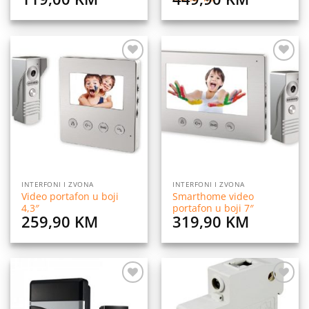
Dodaj
Dodaj
na
na
listu
listu
želja
želja
INTERFONI I ZVONA
INTERFONI I ZVONA
Video portafon u boji
Smarthome video
4,3″
portafon u boji 7″
259,90
KM
319,90
KM
Dodaj
Dodaj
na
na