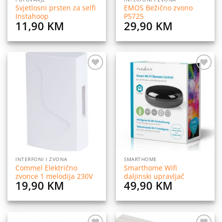
Svjetlosni prsten za selfi
EMOS Bežično zvono
Instahoop
P5725
11,90
KM
29,90
KM
Dodaj
Dodaj
na
na
listu
listu
želja
želja
INTERFONI I ZVONA
SMARTHOME
Commel Električno
Smarthome Wifi
zvonce 1 melodija 230V
daljinski upravljač
19,90
KM
49,90
KM