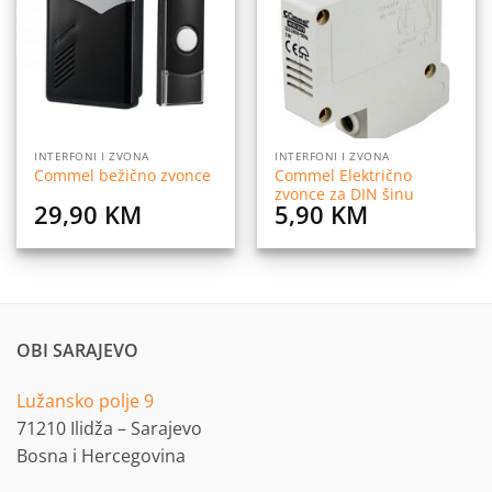
listu
listu
želja
želja
INTERFONI I ZVONA
INTERFONI I ZVONA
Commel Električno
Commel bežično zvonce
zvonce za DIN šinu
29,90
KM
5,90
KM
OBI SARAJEVO
Lužansko polje 9
71210 Ilidža – Sarajevo
Bosna i Hercegovina