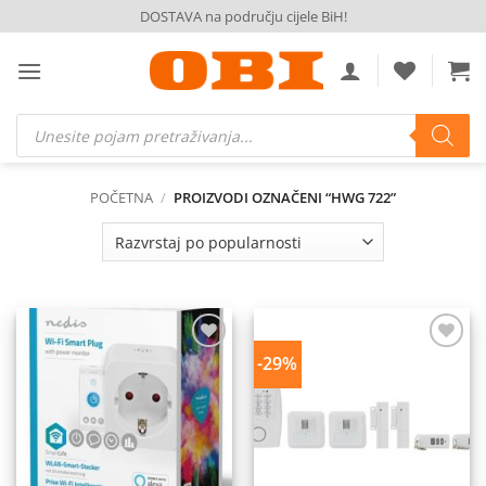
Skip
DOSTAVA na području cijele BiH!
to
content
Products
search
POČETNA
/
PROIZVODI OZNAČENI “HWG 722”
-29%
Dodaj
Dodaj
na
na
listu
listu
želja
želja