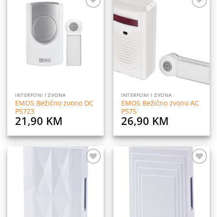
Dodaj
Dodaj
na
na
listu
listu
želja
želja
INTERFONI I ZVONA
INTERFONI I ZVONA
EMOS Bežično zvono DC
EMOS Bežično zvono AC
P5723
P575
21,90
KM
26,90
KM
Dodaj
Dodaj
na
na
listu
listu
želja
želja