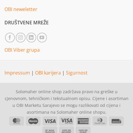
OBI neweletter
DRUŠTVENE MREŽE
OBI Viber grupa
Impressum
|
OBI karijera
|
Sigurnost
Solomaher online shop zadržava pravo na greške u
cjenovnom, tehničkom i tekstualnom opisu. Cijene i asortiman
u OBI Marketu Sarajevo se mogu razlikovati od cijena i
asortimana na Solomaher online shopu.
MasterCard
Maestro
Visa
Visa
American
Dinners
Invoi
Electron
Express
Club
Bank
Cash
Cash