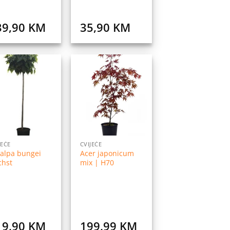
39,90
KM
35,90
KM
Dodaj
Dodaj
na
na
listu
listu
želja
želja
JEĆE
CVIJEĆE
alpa bungei
Acer japonicum
chst
mix | H70
19,90
KM
199,99
KM