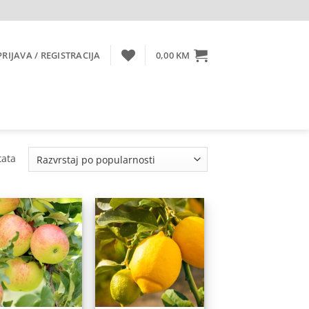
PRIJAVA / REGISTRACIJA
0,00
KM
Sorted
tata
by
popularity
Dodaj
Dodaj
na
na
listu
listu
želja
želja