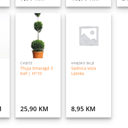
daj
Dodaj
Dodaj
na
na
na
istu
listu
listu
elja
želja
želja
CVIJEĆE
VANJSKO BILJE
Thuja Smaragd 3
Sadnica voća
ball | H110
Lijeska
M
25,90
KM
8,95
KM