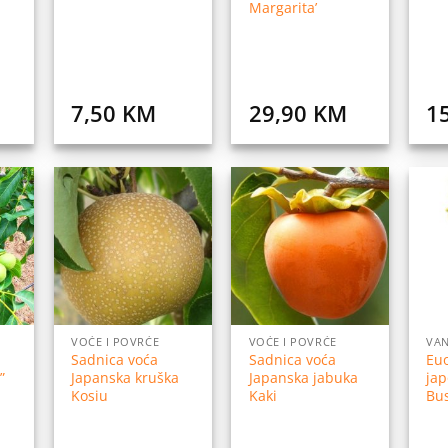
Margarita’
7,50
KM
29,90
KM
1
daj
Dodaj
Dodaj
na
na
na
istu
listu
listu
elja
želja
želja
VOĆE I POVRĆE
VOĆE I POVRĆE
VAN
Sadnica voća
Sadnica voća
Eu
”
Japanska kruška
Japanska jabuka
jap
Kosiu
Kaki
Bu