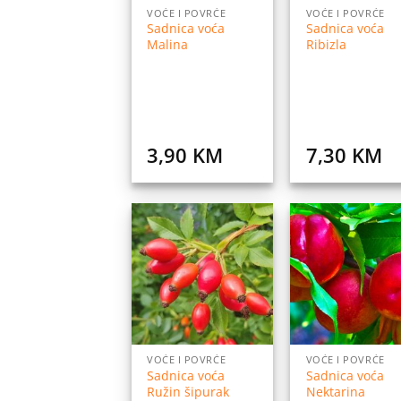
VOĆE I POVRĆE
VOĆE I POVRĆE
Sadnica voća
Sadnica voća
Malina
Ribizla
3,90
KM
7,30
KM
Dodaj
Do
na
listu
l
želja
ž
VOĆE I POVRĆE
VOĆE I POVRĆE
Sadnica voća
Sadnica voća
Ružin šipurak
Nektarina