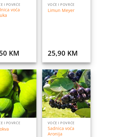
E I POVRĆE
VOĆE I POVRĆE
nica voća
Limun Meyer
buka
,50
KM
25,90
KM
Dodaj
Dodaj
na
na
listu
listu
želja
želja
E I POVRĆE
VOĆE I POVRĆE
Sadnica voća
okva
Aronija