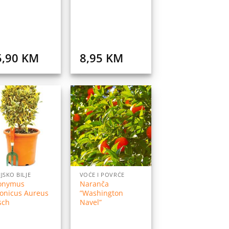
5,90
KM
8,95
KM
Dodaj
Dodaj
na
na
listu
listu
želja
želja
JSKO BILJE
VOĆE I POVRĆE
onymus
Naranča
onicus Aureus
”Washington
sch
Navel”