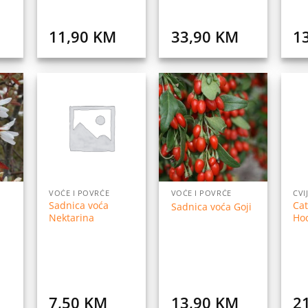
11,90
KM
33,90
KM
1
daj
Dodaj
Dodaj
na
na
na
istu
listu
listu
elja
želja
želja
VOĆE I POVRĆE
VOĆE I POVRĆE
CVI
Sadnica voća
Cat
Sadnica voća Goji
Nektarina
Ho
7,50
KM
13,90
KM
2