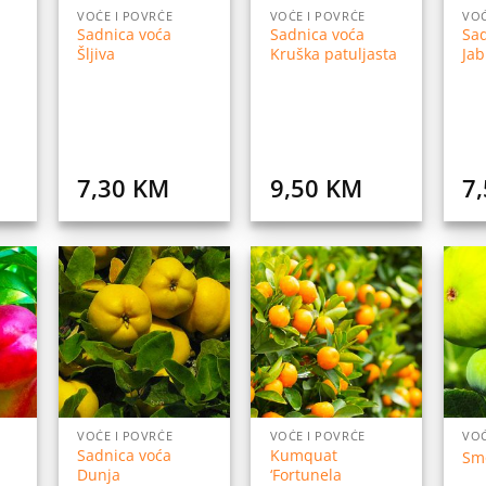
VOĆE I POVRĆE
VOĆE I POVRĆE
VOĆ
Sadnica voća
Sadnica voća
Sad
Šljiva
Kruška patuljasta
Ja
7,30
KM
9,50
KM
7
daj
Dodaj
Dodaj
na
na
na
istu
listu
listu
elja
želja
želja
VOĆE I POVRĆE
VOĆE I POVRĆE
VOĆ
Sadnica voća
Kumquat
Sm
Dunja
‘Fortunela