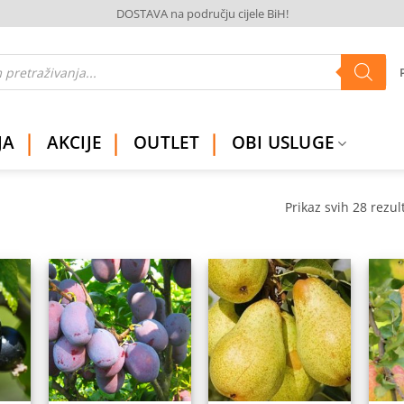
DOSTAVA na području cijele BiH!
JA
AKCIJE
OUTLET
OBI USLUGE
Prikaz svih 28 rezul
daj
Dodaj
Dodaj
na
na
na
istu
listu
listu
elja
želja
želja