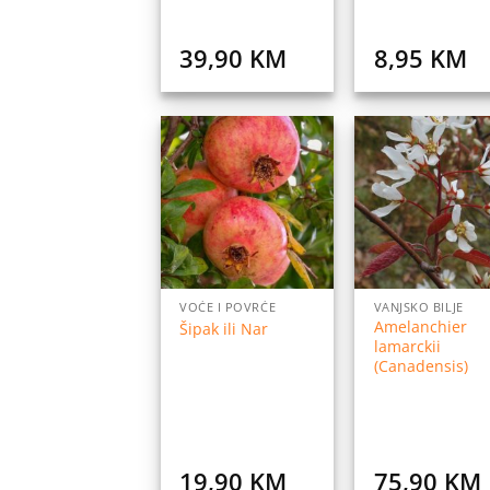
39,90
KM
8,95
KM
Dodaj
Do
na
listu
l
želja
ž
VOĆE I POVRĆE
VANJSKO BILJE
Amelanchier
Šipak ili Nar
lamarckii
(Canadensis)
19,90
KM
75,90
KM