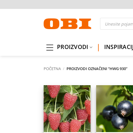
Skip
to
content
Products
search
PROIZVODI
INSPIRACI
POČETNA
/
PROIZVODI OZNAČENI “HWG 930”
Dodaj
Do
na
listu
l
želja
ž