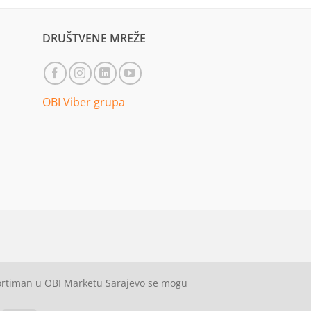
DRUŠTVENE MREŽE
OBI Viber grupa
sortiman u OBI Marketu Sarajevo se mogu