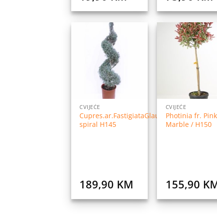
Dodaj
Do
na
listu
l
želja
ž
CVIJEĆE
CVIJEĆE
Cupres.ar.FastigiataGlauca
Photinia fr. Pink
spiral H145
Marble / H150
189,90
KM
155,90
K