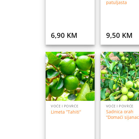
patuljasta
6,90
KM
9,50
KM
Dodaj
Do
na
listu
l
želja
ž
VOĆE I POVRĆE
VOĆE I POVRĆE
Sadnica orah
Limeta ”Tahiti”
“Domaći sijanac