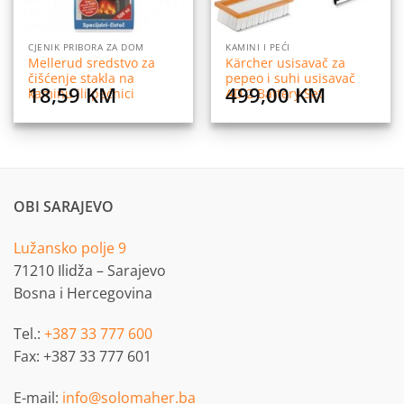
CJENIK PRIBORA ZA DOM
KAMINI I PEĆI
Mellerud sredstvo za
Kärcher usisavač za
čišćenje stakla na
pepeo i suhi usisavač
18,59
KM
499,00
KM
kaminu ili pećnici
AD 2 Battery Set
OBI SARAJEVO
Lužansko polje 9
71210 Ilidža – Sarajevo
Bosna i Hercegovina
Tel.:
+387 33 777 600
Fax: +387 33 777 601
E-mail:
info@solomaher.ba