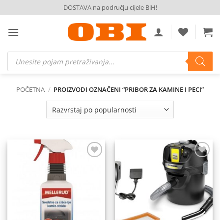
Skip
DOSTAVA na području cijele BiH!
to
content
Products
search
POČETNA
/
PROIZVODI OZNAČENI “PRIBOR ZA KAMINE I PECI”
Dodaj
Dodaj
na
na
listu
listu
želja
želja