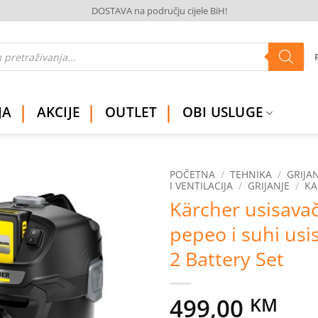
DOSTAVA na području cijele BiH!
JA
AKCIJE
OUTLET
OBI USLUGE
POČETNA
/
TEHNIKA
/
GRIJAN
I VENTILACIJA
/
GRIJANJE
/
KA
Kärcher usisavač
Dodaj
na
pepeo i suhi usi
listu
želja
2 Battery Set
499,00
KM