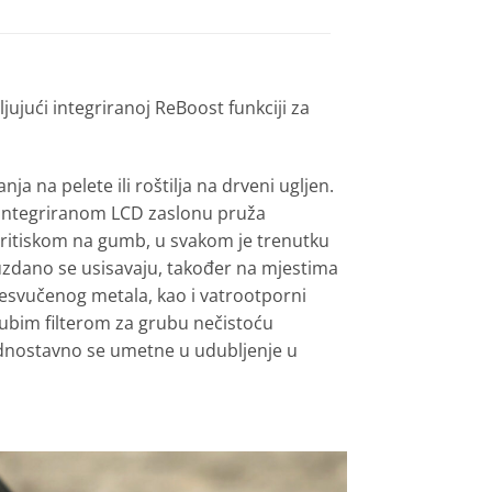
ujući integriranoj ReBoost funkciji za
a na pelete ili roštilja na drveni ugljen.
a integriranom LCD zaslonu pruža
pritiskom na gumb, u svakom je trenutku
ouzdano se usisavaju, također na mjestima
presvučenog metala, kao i vatrootporni
rubim filterom za grubu nečistoću
jednostavno se umetne u udubljenje u