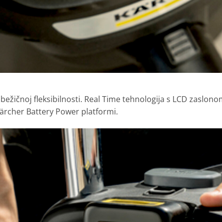
ežičnoj fleksibilnosti. Real Time tehnologija s LCD zaslonom
ärcher Battery Power platformi.