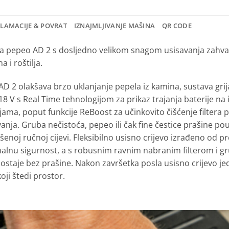
KLAMACIJE & POVRAT
IZNAJMLJIVANJE MAŠINA
QR CODE
za pepeo AD 2 s dosljedno velikom snagom usisavanja zahvalj
a i roštilja.
D 2 olakšava brzo uklanjanje pepela iz kamina, sustava grijanj
18 V s Real Time tehnologijom za prikaz trajanja baterije n
ama, poput funkcije ReBoost za učinkovito čišćenje filtera 
anja. Gruba nečistoća, pepeo ili čak fine čestice prašine p
ošenoj ručnoj cijevi. Fleksibilno usisno crijevo izrađeno od 
malnu sigurnost, a s robusnim ravnim nabranim filterom i g
 ostaje bez prašine. Nakon završetka posla usisno crijevo 
oji štedi prostor.