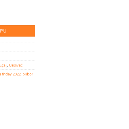
hi usisavač AD 2 Battery Set količina
RPU
ugalj
,
Usisivači
 friday 2022
,
pribor