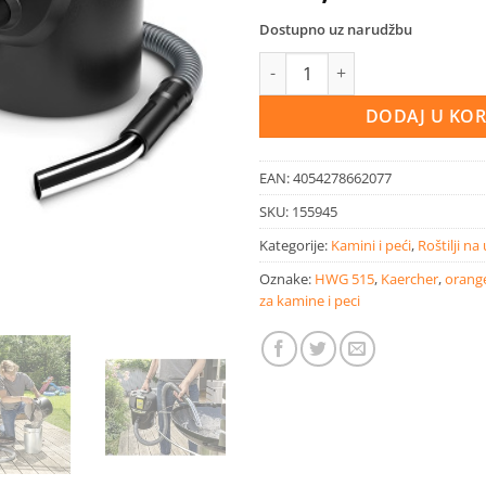
Dostupno uz narudžbu
Kärcher usisavač za pepeo i su
DODAJ U KO
EAN:
4054278662077
SKU:
155945
Kategorije:
Kamini i peći
,
Roštilji na 
Oznake:
HWG 515
,
Kaercher
,
orange
za kamine i peci