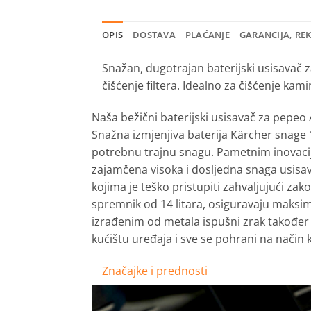
OPIS
DOSTAVA
PLAĆANJE
GARANCIJA, RE
Snažan, dugotrajan baterijski usisavač 
čišćenje filtera. Idealno za čišćenje kamin
Naša bežični baterijski usisavač za pepeo A
Snažna izmjenjiva baterija Kärcher snage 
potrebnu trajnu snagu. Pametnim inovacij
zajamčena visoka i dosljedna snaga usisav
kojima je teško pristupiti zahvaljujući zak
spremnik od 14 litara, osiguravaju maksi
izrađenim od metala ispušni zrak također
kućištu uređaja i sve se pohrani na način k
Značajke i prednosti