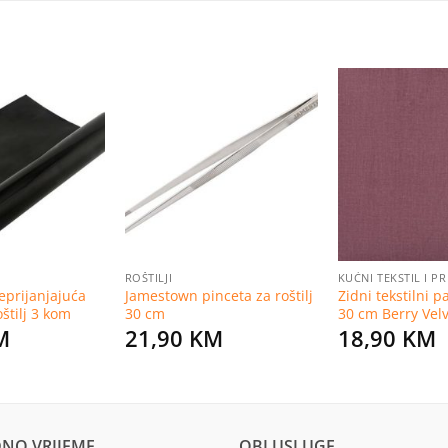
Dodaj
Dodaj
na
na
listu
listu
želja
želja
ROŠTILJI
KUĆNI TEKSTIL I P
prijanjajuća
Jamestown pinceta za roštilj
Zidni tekstilni 
štilj 3 kom
30 cm
30 cm Berry Vel
M
21,90
KM
18,90
KM
NO VRIJEME
OBI USLUGE