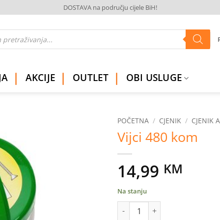
DOSTAVA na području cijele BiH!
JA
AKCIJE
OUTLET
OBI USLUGE
POČETNA
/
CJENIK
/
CJENIK 
Vijci 480 kom
Dodaj
na
listu
14,99
KM
želja
Na stanju
Vijci 480 kom količina