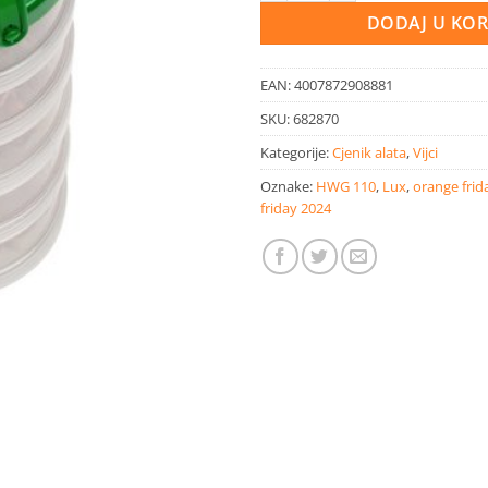
DODAJ U KO
EAN:
4007872908881
SKU:
682870
Kategorije:
Cjenik alata
,
Vijci
Oznake:
HWG 110
,
Lux
,
orange frid
friday 2024