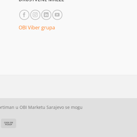
OBI Viber grupa
sortiman u OBI Marketu Sarajevo se mogu
ash
Cash
On
on
elivery
Pickup