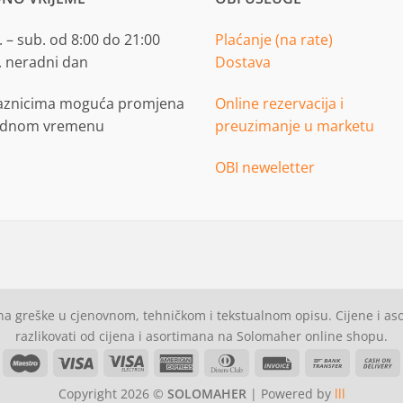
 – sub. od 8:00 do 21:00
Plaćanje (na rate)
. neradni dan
Dostava
aznicima moguća promjena
Online rezervacija i
adnom vremenu
preuzimanje u marketu
OBI neweletter
a greške u cjenovnom, tehničkom i tekstualnom opisu. Cijene i a
razlikovati od cijena i asortimana na Solomaher online shopu.
asterCard
Maestro
Visa
Visa
American
Dinners
Invoice
Bank
C
Electron
Express
Club
Transfer
Copyright 2026 ©
SOLOMAHER
| Powered by
lll
D