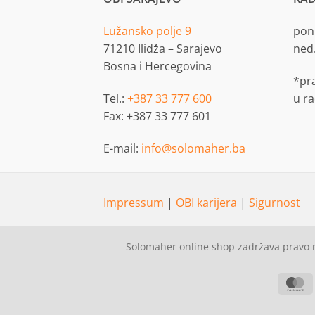
Lužansko polje 9
pon.
71210 Ilidža – Sarajevo
ned
Bosna i Hercegovina
*pr
Tel.:
+387 33 777 600
u r
Fax: +387 33 777 601
E-mail:
info@solomaher.ba
Impressum
|
OBI karijera
|
Sigurnost
Solomaher online shop zadržava pravo n
M