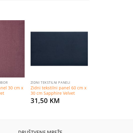
Dodaj
Dodaj
na
na
listu
listu
želja
želja
RIBOR
ZIDNI TEKSTILNI PANELI
panel 30 cm x
Zidni tekstilni panel 60 cm x
vet
30 cm Sapphire Velvet
31,50
KM
DRUŠTVENE MREŽE