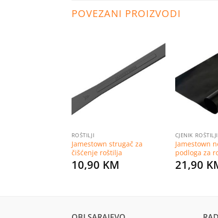
POVEZANI PROIZVODI
Dodaj
Dodaj
na
na
listu
listu
želja
želja
ROŠTILJI
CJENIK ROŠTILJI
Jamestown strugač za
Jamestown ne
turpija 3 kom
čišćenje roštilja
podloga za ro
KM
10,90
KM
21,90
K
OBI SARAJEVO
RAD