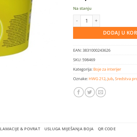
Na stanju
JUPOL Citro Unutrašnja boja otp
DODAJ U KO
EAN:
3831000243626
SKU:
598469
Kategorija:
Boje za interijer
Oznake:
HWG 212
,
Jub
,
Sredstva pro
KLAMACIJE & POVRAT
USLUGA MIJEŠANJA BOJA
QR CODE