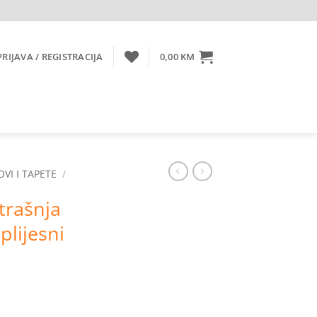
PRIJAVA / REGISTRACIJA
0,00
KM
OVI I TAPETE
/
trašnja
plijesni