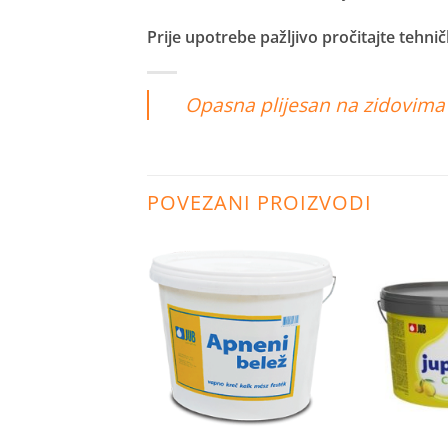
Prije upotrebe pažljivo pročitajte tehničk
Opasna plijesan na zidovima
POVEZANI PROIZVODI
Dodaj
Dodaj
na
na
listu
listu
želja
želja