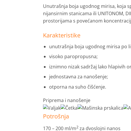
Unutrašnja boja ugodnog mirisa, koja s
nijansirnim stanicama ili UNITONOM, D
prostorijama s povećanom koncentracij
Karakteristike
unutrašnja boja ugodnog mirisa po li
visoko paropropusna;
iznimno nizak sadržaj lako hlapivih or
jednostavna za nanošenje;
otporna na suho čišćenje.
Priprema i nanošenje
Potrošnja
2
170 – 200 ml/m
za dvoslojni nanos