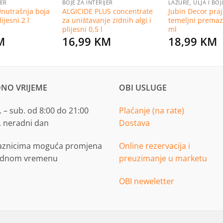
JER
BOJE ZA INTERIJER
LAZURE, ULJA I BO
Unutrašnja boja
ALGICIDE PLUS concentrate
Jubin Decor pra
ijesni 2 l
za uništavanje zidnih algi i
temeljni premaz
plijesni 0,5 l
ml
M
16,99
KM
18,99
KM
NO VRIJEME
OBI USLUGE
 – sub. od 8:00 do 21:00
Plaćanje (na rate)
. neradni dan
Dostava
aznicima moguća promjena
Online rezervacija i
adnom vremenu
preuzimanje u marketu
OBI neweletter