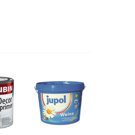
Dodaj
Dodaj
na
na
listu
listu
želja
želja