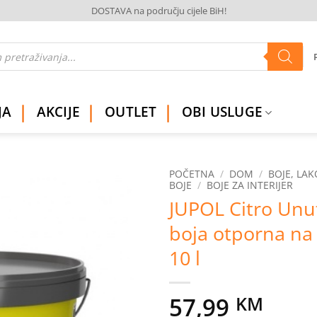
DOSTAVA na području cijele BiH!
JA
AKCIJE
OUTLET
OBI USLUGE
POČETNA
/
DOM
/
BOJE, LAK
BOJE
/
BOJE ZA INTERIJER
JUPOL Citro Unu
Dodaj
na
boja otporna na 
listu
želja
10 l
57,99
KM