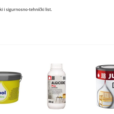
i i sigurnosno-tehnički list.
Dodaj
Dodaj
na
na
listu
listu
želja
želja