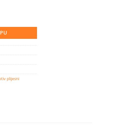
orna na plijesni 10 l količina
RPU
tiv plijesni