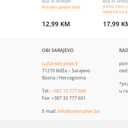
SADE
BOJE ZA INTERIJER
BOJE ZA INTERI
mer temeljni
JUPOL Citro 
Prirodni gašeni kreč
l
otporna na pl
KM
12,99
KM
17,99
K
OBI SARAJEVO
RAD
Lužansko polje 9
pon.
71210 Ilidža – Sarajevo
ned
Bosna i Hercegovina
*pr
Tel.:
+387 33 777 600
u r
Fax: +387 33 777 601
E-mail:
info@solomaher.ba