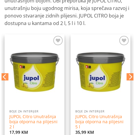
unutrašnjom bojom. OBI preporuka je JUPOL CITRO,
unutrašnju boju ugodnog mirisa, koja sprečava razvoj i
ponovo stvaranje zidnih plijesni. JUPOL CITRO boja je
dostupna u kantama od 2 l, 5 l i 10 l.
Dodaj
Dodaj
na
na
listu
listu
želja
želja
BOJE ZA INTERIJER
BOJE ZA INTERIJER
JUPOL Citro Unutrašnja
JUPOL Citro Unutrašnja
boja otporna na plijesni
boja otporna na plijesni
2 l
5 l
17,99
KM
35,99
KM