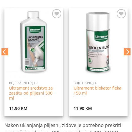
Dodaj
Dodaj
na
na
listu
listu
želja
želja
BOJE ZA INTERIJER
BOJE U SPREJU
Ultrament sredstvo za
Ultrament blokator fleka
zastitu od plijesni 500
150 ml
ml
11,90
KM
11,90
KM
Nakon uklanjanja plijesni, zidove je potrebno prekriti