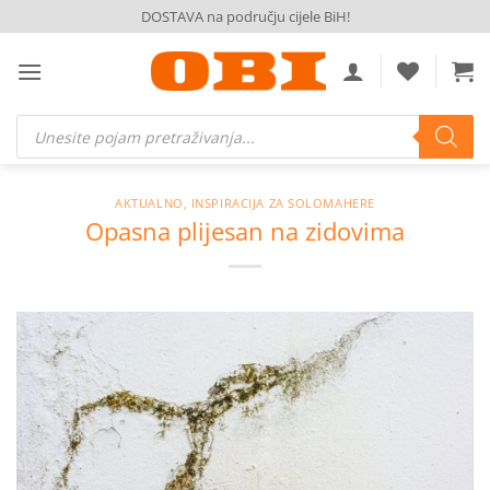
Skip
DOSTAVA na području cijele BiH!
to
content
Products
search
AKTUALNO
,
INSPIRACIJA ZA SOLOMAHERE
Opasna plijesan na zidovima