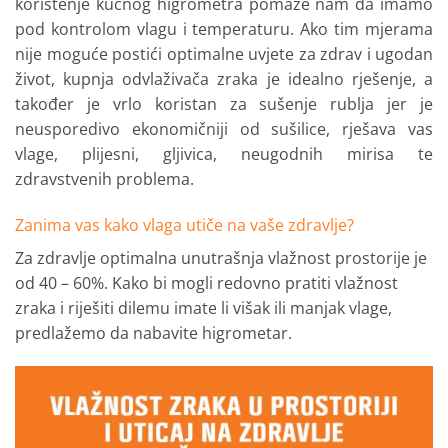
korištenje kućnog higrometra pomaže nam da imamo
pod kontrolom vlagu i temperaturu. Ako tim mjerama
nije moguće postići optimalne uvjete za zdrav i ugodan
život, kupnja odvlaživača zraka je idealno rješenje, a
također je vrlo koristan za sušenje rublja jer je
neusporedivo ekonomičniji od sušilice, rješava vas
vlage, plijesni, gljivica, neugodnih mirisa te
zdravstvenih problema.
Zanima vas kako vlaga utiče na vaše zdravlje?
Za zdravlje optimalna unutrašnja vlažnost prostorije je
od 40 – 60%. Kako bi mogli redovno pratiti vlažnost
zraka i riješiti dilemu imate li višak ili manjak vlage,
predlažemo da nabavite higrometar.