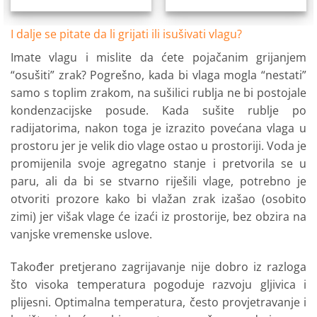
I dalje se pitate da li grijati ili isušivati vlagu?
Imate vlagu i mislite da ćete pojačanim grijanjem
“osušiti” zrak? Pogrešno, kada bi vlaga mogla “nestati”
samo s toplim zrakom, na sušilici rublja ne bi postojale
kondenzacijske posude. Kada sušite rublje po
radijatorima, nakon toga je izrazito povećana vlaga u
prostoru jer je velik dio vlage ostao u prostoriji. Voda je
promijenila svoje agregatno stanje i pretvorila se u
paru, ali da bi se stvarno riješili vlage, potrebno je
otvoriti prozore kako bi vlažan zrak izašao (osobito
zimi) jer višak vlage će izaći iz prostorije, bez obzira na
vanjske vremenske uslove.
Također pretjerano zagrijavanje nije dobro iz razloga
što visoka temperatura pogoduje razvoju gljivica i
plijesni. Optimalna temperatura, često provjetravanje i