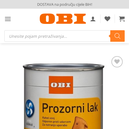
Skip
DOSTAVA na području cijele BiH!
to
content
Products
search
Dodaj
na
listu
želja