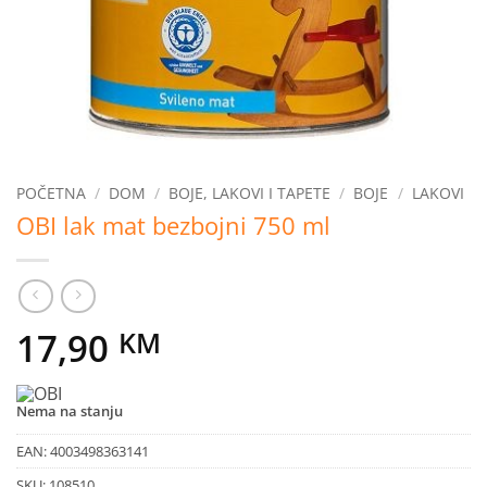
POČETNA
/
DOM
/
BOJE, LAKOVI I TAPETE
/
BOJE
/
LAKOVI
OBI lak mat bezbojni 750 ml
17,90
KM
Nema na stanju
EAN:
4003498363141
SKU:
108510