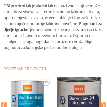
OBI prozirni lak je akrilni lak na bazi vode koji se može
koristiti za visokokvalitetno bezbojno lakiranje drveta,
npr.
namještaja, vrata, drvene obloge i kao zaštitni lak
za postojeće unutarnje lakirane površine.
Pogodan i za
dječje igračke
.
Jednostavno rukovanje, bez mirisa i tako
koristan u čitavom dnevnom boravku.
Otporan na
lijepljenje i stoga pogodan za prozore i vrata.
Nije
pogodno za kuhinjske ploče i podne obloge.
POVEZANI PROIZVODI
Dodaj
Dodaj
na
na
listu
listu
želja
želja