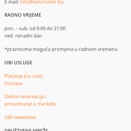
E-mail:
info@solomaher.ba
RADNO VRIJEME
pon. – sub. od 8:00 do 21:00
ned. neradni dan
*praznicima moguća promjena u radnom vremenu
OBI USLUGE
Plaćanje (na rate)
Dostava
Online rezervacija i
preuzimanje u marketu
OBI neweletter
DRUŠTVENE MREŽE