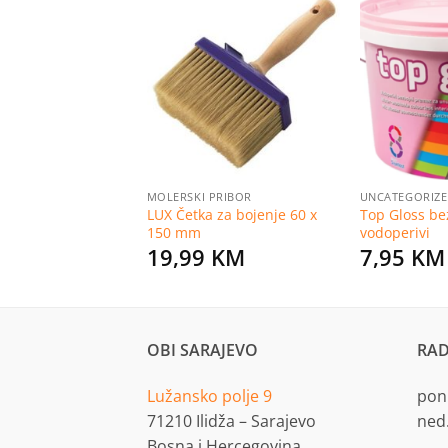
Dodaj
Dodaj
na
na
listu
listu
želja
želja
RIZED
MOLERSKI PRIBOR
UNCATEGORIZ
jepilo za parket
LUX Četka za bojenje 60 x
Top Gloss bez
150 mm
vodoperivi
KM
19,99
KM
7,95
KM
OBI SARAJEVO
RAD
Lužansko polje 9
pon.
71210 Ilidža – Sarajevo
ned
Bosna i Hercegovina