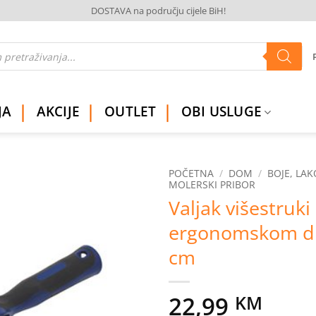
DOSTAVA na području cijele BiH!
JA
AKCIJE
OUTLET
OBI USLUGE
POČETNA
/
DOM
/
BOJE, LAK
MOLERSKI PRIBOR
Valjak višestruki
Dodaj
na
ergonomskom d
listu
želja
cm
22,99
KM