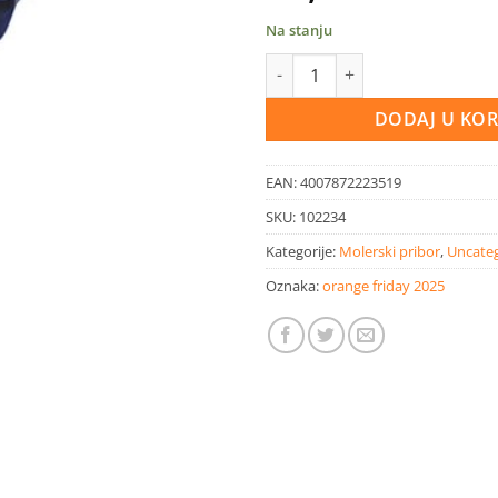
Na stanju
Valjak višestruki sa ergonoms
DODAJ U KO
EAN:
4007872223519
SKU:
102234
Kategorije:
Molerski pribor
,
Uncate
Oznaka:
orange friday 2025