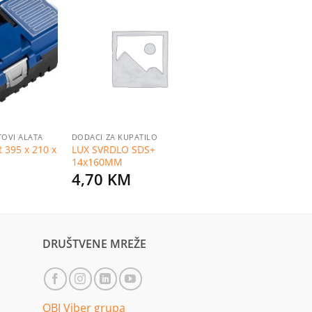
Dodaj
Dodaj
na
na
listu
listu
želja
želja
ETOVI ALATA
DODACI ZA KUPATILO
t 395 x 210 x
LUX SVRDLO SDS+
14x160MM
4,70
KM
DRUŠTVENE MREŽE
OBI Viber grupa