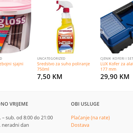
Dodaj
Dodaj
na
na
listu
listu
želja
želja
ED
UNCATEGORIZED
CJENIK KOFERI I S
bojni sjajni
Sredstvo za suho poliranje
LUX Kofer za ala
750ml
177 mm
7,50
KM
29,90
KM
NO VRIJEME
OBI USLUGE
 – sub. od 8:00 do 21:00
Plaćanje (na rate)
. neradni dan
Dostava