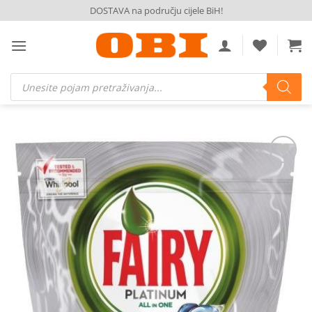
Skip
DOSTAVA na području cijele BiH!
to
content
Products
search
Dodaj
na
listu
želja