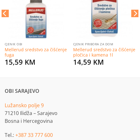
listu
listu
želja
želja
CJENIK OBI
CJENIK PRIBORA ZA DOM
Mellerud sredstvo za čišćenje
Mellerud sredstvo za čišćenje
fuga
pločica i kamena 1l
15,59
KM
14,59
KM
OBI SARAJEVO
Lužansko polje 9
71210 Ilidža – Sarajevo
Bosna i Hercegovina
Tel.:
+387 33 777 600