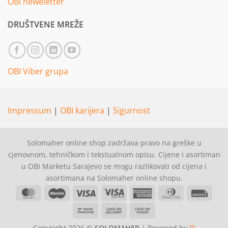
OBI neweletter
DRUŠTVENE MREŽE
OBI Viber grupa
Impressum
|
OBI karijera
|
Sigurnost
Solomaher online shop zadržava pravo na greške u
cjenovnom, tehničkom i tekstualnom opisu. Cijene i asortiman
u OBI Marketu Sarajevo se mogu razlikovati od cijena i
asortimana na Solomaher online shopu.
MasterCard
Maestro
Visa
Visa
American
Dinners
Invoi
Electron
Express
Club
Bank
Cash
Cash
Transfer
On
on
Copyright 2026 ©
SOLOMAHER
| Powered by
lll