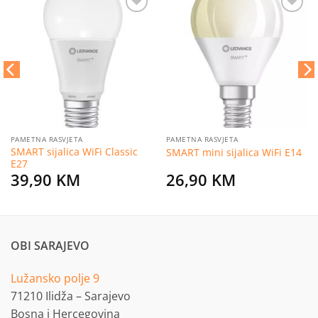
Dodaj
Dodaj
na
na
listu
listu
želja
želja
PAMETNA RASVJETA
PAMETNA RASVJETA
SMART sijalica WiFi Classic
SMART mini sijalica WiFi E14
E27
39,90
KM
26,90
KM
OBI SARAJEVO
Lužansko polje 9
71210 Ilidža – Sarajevo
Bosna i Hercegovina