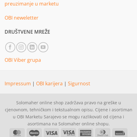
preuzimanje u marketu
OBI neweletter
DRUŠTVENE MREŽE
OBI Viber grupa
Impressum
|
OBI karijera
|
Sigurnost
Solomaher online shop zadržava pravo na greške u
cjenovnom, tehničkom i tekstualnom opisu. Cijene i asortiman
u OBI Marketu Sarajevo se mogu razlikovati od cijena i
asortimana na Solomaher online shopu.
MasterCard
Maestro
Visa
Visa
American
Dinners
Invoi