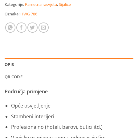
Kategorije:
Pametna rasvjeta
,
Sijalice
Oznaka:
HWG 786
OPIS
QR CODE
Područja primjene
Opće osvjetljenje
Stambeni interijeri
Profesionalno (hoteli, barovi, butici itd.)
Vanjske primjene samo u odgovarajućim