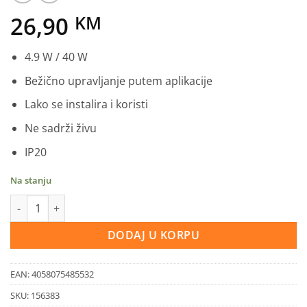
26,90
KM
4.9 W / 40 W
Bežično upravljanje putem aplikacije
Lako se instalira i koristi
Ne sadrži živu
IP20
Na stanju
SMART sijalica WiFi svijeća - prigušiva E14 količina
DODAJ U KORPU
EAN:
4058075485532
SKU:
156383