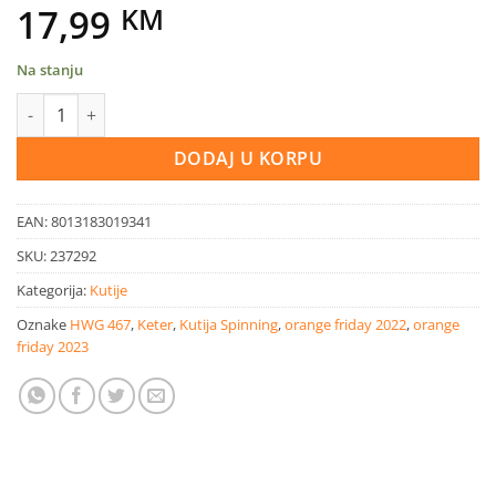
17,99
KM
Na stanju
Kutija sa poklopcem Spinning Box M transparentna 30 l količin
DODAJ U KORPU
EAN:
8013183019341
SKU:
237292
Kategorija:
Kutije
Oznake
HWG 467
,
Keter
,
Kutija Spinning
,
orange friday 2022
,
orange
friday 2023