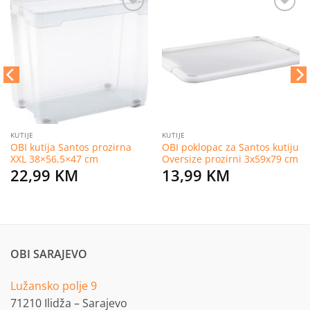
Dodaj
Dodaj
na
na
listu
listu
želja
želja
KUTIJE
KUTIJE
OBI kutija Santos prozirna
OBI poklopac za Santos kutiju
XXL 38×56,5×47 cm
Oversize prozirni 3x59x79 cm
22,99
KM
13,99
KM
OBI SARAJEVO
Lužansko polje 9
71210 Ilidža – Sarajevo