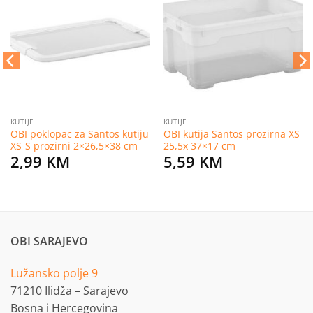
Dodaj
Dodaj
na
na
listu
listu
želja
želja
KUTIJE
KUTIJE
OBI poklopac za Santos kutiju
OBI kutija Santos prozirna XS
XS-S prozirni 2×26,5×38 cm
25,5x 37×17 cm
2,99
KM
5,59
KM
OBI SARAJEVO
Lužansko polje 9
71210 Ilidža – Sarajevo
Bosna i Hercegovina