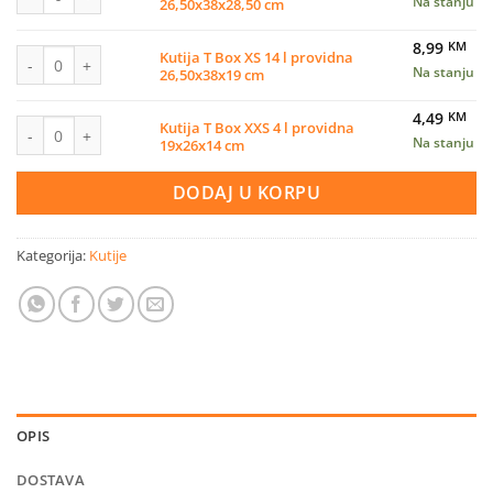
Na stanju
26,50x38x28,50 cm
8,99
KM
Kutija T Box XS 14 l providna 26,50x38x19 cm količina
Kutija T Box XS 14 l providna
Na stanju
26,50x38x19 cm
4,49
KM
Kutija T Box XXS 4 l providna 19x26x14 cm količina
Kutija T Box XXS 4 l providna
Na stanju
19x26x14 cm
DODAJ U KORPU
Kategorija:
Kutije
OPIS
DOSTAVA