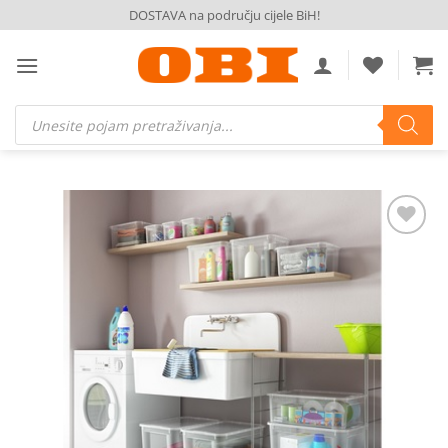
Skip
DOSTAVA na području cijele BiH!
to
content
Products
search
Dodaj
na
listu
želja