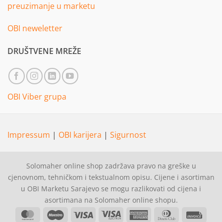
preuzimanje u marketu
OBI neweletter
DRUŠTVENE MREŽE
OBI Viber grupa
Impressum
|
OBI karijera
|
Sigurnost
Solomaher online shop zadržava pravo na greške u
cjenovnom, tehničkom i tekstualnom opisu. Cijene i asortiman
u OBI Marketu Sarajevo se mogu razlikovati od cijena i
asortimana na Solomaher online shopu.
MasterCard
Maestro
Visa
Visa
American
Dinners
Invoi