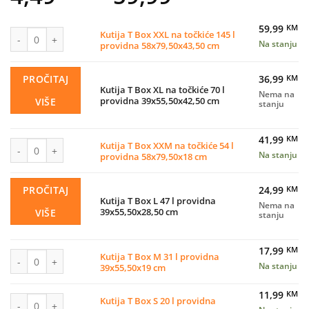
range:
59,99
KM
4,49 KM
Kutija T Box XXL na točkiće 145 l providna 58x79,50x43,50 cm količina
Kutija T Box XXL na točkiće 145 l
Na stanju
providna 58x79,50x43,50 cm
through
59,99 KM
PROČITAJ
36,99
KM
Kutija T Box XL na točkiće 70 l
Nema na
providna 39x55,50x42,50 cm
VIŠE
stanju
41,99
KM
Kutija T Box XXM na točkiće 54 l providna 58x79,50x18 cm količina
Kutija T Box XXM na točkiće 54 l
Na stanju
providna 58x79,50x18 cm
PROČITAJ
24,99
KM
Kutija T Box L 47 l providna
Nema na
39x55,50x28,50 cm
VIŠE
stanju
17,99
KM
Kutija T Box M 31 l providna 39x55,50x19 cm količina
Kutija T Box M 31 l providna
Na stanju
39x55,50x19 cm
11,99
KM
Kutija T Box S 20 l providna 26,50x38x28,50 cm količina
Kutija T Box S 20 l providna