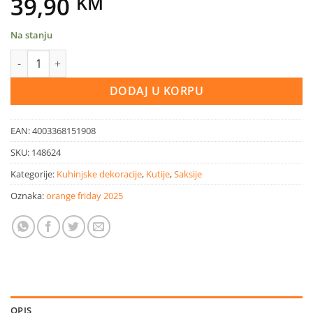
39,90
KM
Na stanju
Drvena kutija Mosaik 31x19x32 cm količina
DODAJ U KORPU
EAN:
4003368151908
SKU:
148624
Kategorije:
Kuhinjske dekoracije
,
Kutije
,
Saksije
Oznaka:
orange friday 2025
OPIS