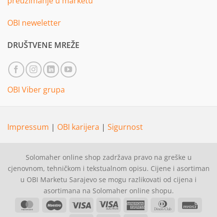
preuzimanje u marketu
OBI neweletter
DRUŠTVENE MREŽE
OBI Viber grupa
Impressum
|
OBI karijera
|
Sigurnost
Solomaher online shop zadržava pravo na greške u
cjenovnom, tehničkom i tekstualnom opisu. Cijene i asortiman
u OBI Marketu Sarajevo se mogu razlikovati od cijena i
asortimana na Solomaher online shopu.
MasterCard
Maestro
Visa
Visa
American
Dinners
Invoi
Electron
Express
Club