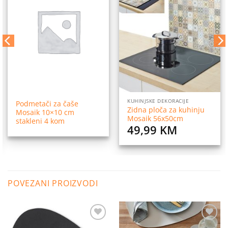
na
na
listu
listu
želja
želja
KUHINJSKE DEKORACIJE
Podmetači za čaše
Zidna ploča za kuhinju
Mosaik 10×10 cm
Mosaik 56x50cm
stakleni 4 kom
49,99
KM
POVEZANI PROIZVODI
Dodaj
Dodaj