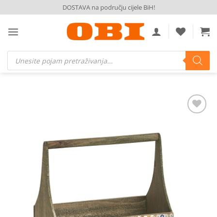
Skip
DOSTAVA na području cijele BiH!
to
content
Products
search
Dodaj
na
listu
želja