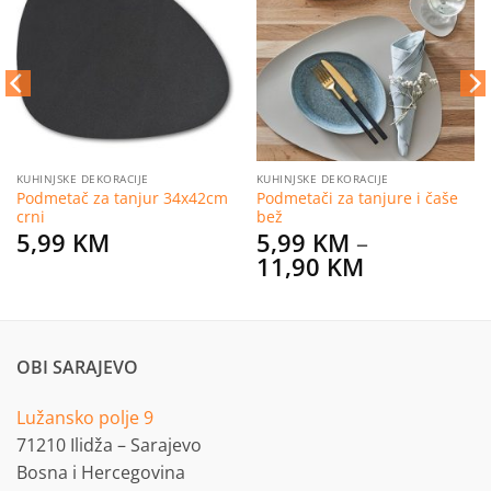
na
na
listu
listu
želja
želja
KUHINJSKE DEKORACIJE
KUHINJSKE DEKORACIJE
Podmetač za tanjur 34x42cm
Podmetači za tanjure i čaše
crni
bež
5,99
KM
5,99
KM
–
Price
11,90
KM
range:
5,99 KM
through
11,90 KM
OBI SARAJEVO
Lužansko polje 9
71210 Ilidža – Sarajevo
Bosna i Hercegovina