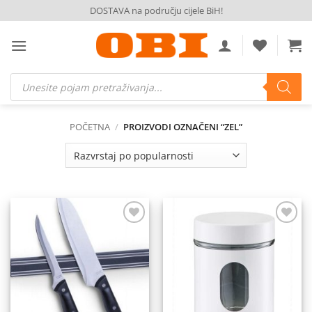
Skip
DOSTAVA na području cijele BiH!
to
content
Products
search
POČETNA
/
PROIZVODI OZNAČENI “ZEL”
Dodaj
Dodaj
na
na
listu
listu
želja
želja