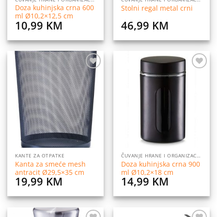
Doza kuhinjska crna 600
Stolni regal metal crni
ml Ø10,2×12,5 cm
10,99
KM
46,99
KM
Dodaj
Dodaj
na
na
listu
listu
želja
želja
KANTE ZA OTPATKE
ČUVANJE HRANE I ORGANIZACIJA
Kanta za smeće mesh
Doza kuhinjska crna 900
antracit Ø29,5×35 cm
ml Ø10,2×18 cm
19,99
KM
14,99
KM