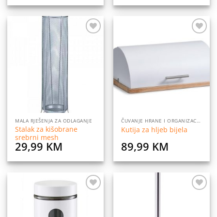
Dodaj
Dodaj
na
na
listu
listu
želja
želja
MALA RJEŠENJA ZA ODLAGANJE
ČUVANJE HRANE I ORGANIZACIJA
Stalak za kišobrane
Kutija za hljeb bijela
srebrni mesh
29,99
KM
89,99
KM
Dodaj
Dodaj
na
na
listu
listu
želja
želja