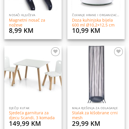
NOSAČI KLJUČEVA
ČUVANJE HRANE I ORGANIZACIJA
Magnetni nosač za
Doza kuhinjska bijela
noževe
600 ml Ø10,2×12,5 cm
8,99
KM
10,99
KM
Dodaj
Dodaj
na
na
listu
listu
želja
želja
DJEČIJI KUTAK
MALA RJEŠENJA ZA ODLAGANJE
Sjedeća garnitura za
Stalak za kišobrane crni
djecu Scandi, 3 komada
mesh
149,99
KM
29,99
KM