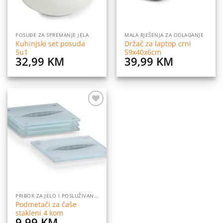
POSUĐE ZA SPREMANJE JELA
MALA RJEŠENJA ZA ODLAGANJE
Kuhinjski set posuda
Držač za laptop crni
5u1
59x40x6cm
32,99
KM
39,99
KM
Dodaj
na
listu
želja
PRIBOR ZA JELO I POSLUŽIVANJE
Podmetači za čaše
stakleni 4 kom
9,99
KM