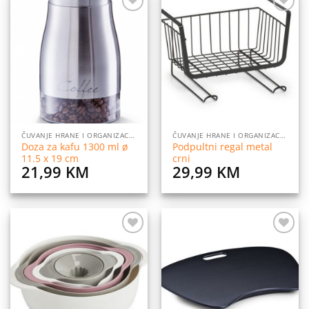
Dodaj
Dodaj
na
na
listu
listu
želja
želja
ČUVANJE HRANE I ORGANIZACIJA
ČUVANJE HRANE I ORGANIZACIJA
Doza za kafu 1300 ml ø
Podpultni regal metal
11.5 x 19 cm
crni
21,99
KM
29,99
KM
Dodaj
Dodaj
na
na
listu
listu
želja
želja