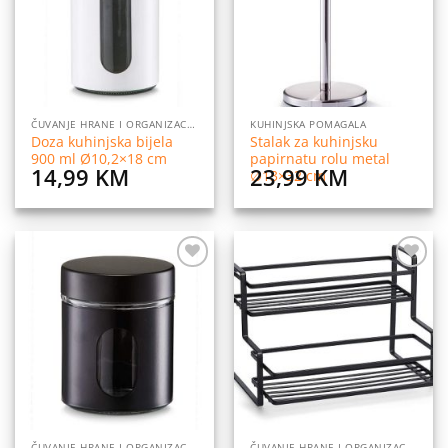
ČUVANJE HRANE I ORGANIZACIJA
KUHINJSKA POMAGALA
Doza kuhinjska bijela
Stalak za kuhinjsku
900 ml Ø10,2×18 cm
papirnatu rolu metal
14,99
KM
23,99
KM
∅13×32 cm
Dodaj
Dodaj
na
na
listu
listu
želja
želja
ČUVANJE HRANE I ORGANIZACIJA
ČUVANJE HRANE I ORGANIZACIJA