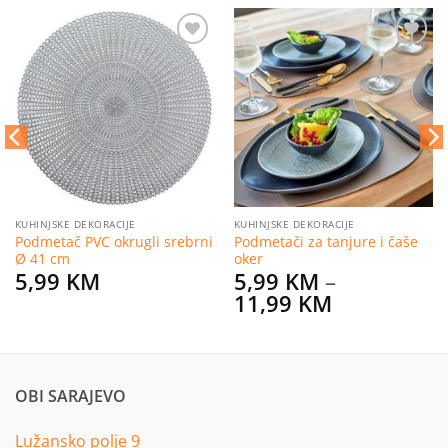
Dodaj
Dodaj
na
na
listu
listu
želja
želja
KUHINJSKE DEKORACIJE
KUHINJSKE DEKORACIJE
Podmetač PVC okrugli srebrni
Podmetači za tanjure i čaše
Ø 41 cm
oker
5,99
KM
5,99
KM
–
Price
11,99
KM
range:
5,99 KM
through
11,99 KM
OBI SARAJEVO
Lužansko polje 9