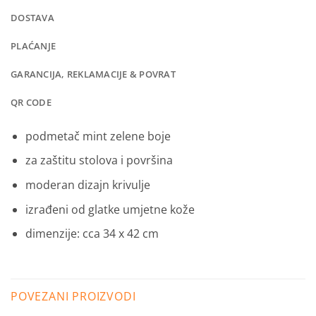
DOSTAVA
PLAĆANJE
GARANCIJA, REKLAMACIJE & POVRAT
QR CODE
podmetač mint zelene boje
za zaštitu stolova i površina
moderan dizajn krivulje
izrađeni od glatke umjetne kože
dimenzije: cca 34 x 42 cm
POVEZANI PROIZVODI