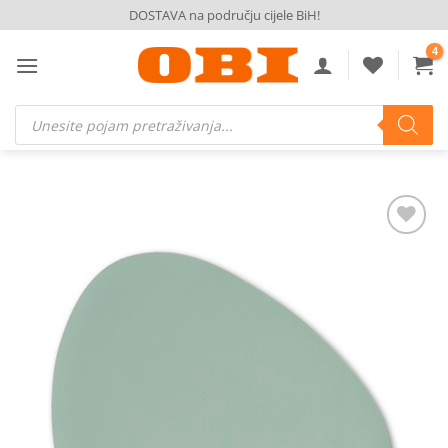
Skip
DOSTAVA na području cijele BiH!
to
content
Products
search
Dodaj
na
listu
želja