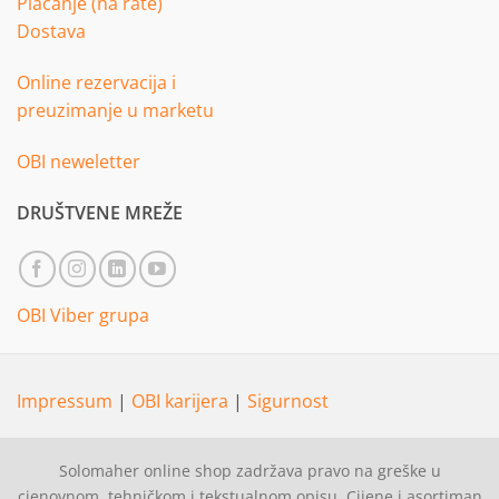
Plaćanje (na rate)
Dostava
Online rezervacija i
preuzimanje u marketu
OBI neweletter
DRUŠTVENE MREŽE
OBI Viber grupa
Impressum
|
OBI karijera
|
Sigurnost
Solomaher online shop zadržava pravo na greške u
cjenovnom, tehničkom i tekstualnom opisu. Cijene i asortiman