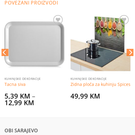
POVEZANI PROIZVODI
Dodaj
Dodaj
na
na
listu
listu
želja
želja
KUHINJSKE DEKORACIJE
KUHINJSKE DEKORACIJE
Tacna siva
Zidna ploča za kuhinju Spices
5,39
KM
–
49,99
KM
Price
12,99
KM
range:
5,39 KM
through
12,99 KM
OBI SARAJEVO