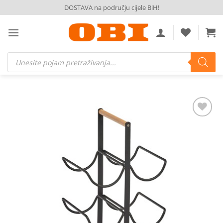
Skip
DOSTAVA na području cijele BiH!
to
content
Products
search
Dodaj
na
listu
želja