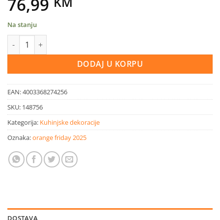
76,99
KM
Na stanju
Držač boca za vino crni 23,5x20x46 količina
DODAJ U KORPU
EAN:
4003368274256
SKU:
148756
Kategorija:
Kuhinjske dekoracije
Oznaka:
orange friday 2025
DOSTAVA