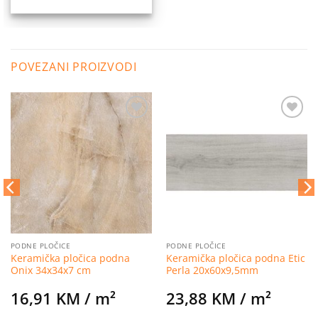
POVEZANI PROIZVODI
Dodaj
Dodaj
na
na
listu
listu
želja
želja
PODNE PLOČICE
PODNE PLOČICE
Keramička pločica podna
Keramička pločica podna Etic
Onix 34x34x7 cm
Perla 20x60x9,5mm
16,91
KM
/ m²
23,88
KM
/ m²