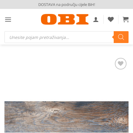
Skip
DOSTAVA na području cijele BiH!
to
content
Products
search
Dodaj
na
listu
želja