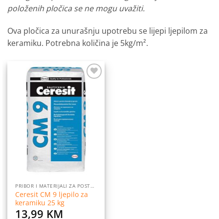
položenih pločica se ne mogu uvažiti.
Ova pločica za unurašnju upotrebu se lijepi ljepilom za
keramiku. Potrebna količina je 5kg/m².
Dodaj
na
listu
želja
PRIBOR I MATERIJALI ZA POSTAVLJANJE PLOČICA
Ceresit CM 9 ljepilo za
keramiku 25 kg
13,99
KM