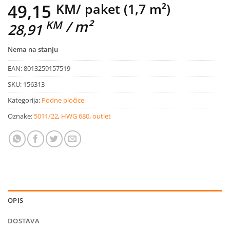
49,15
KM
/ paket (1,7 m²)
/ m²
KM
28,91
Nema na stanju
EAN:
8013259157519
SKU:
156313
Kategorija:
Podne pločice
Oznake:
5011/22
,
HWG 680
,
outlet
OPIS
DOSTAVA