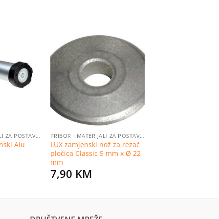
Dodaj
Dodaj
na
na
listu
listu
želja
želja
PRIBOR I MATERIJALI ZA POSTAVLJANJE PLOČICA
PRIBOR I MATERIJALI ZA POSTAVLJANJE PLOČICA
onski Alu
LUX zamjenski nož za rezač
pločica Classic 5 mm x Ø 22
mm
7,90
KM