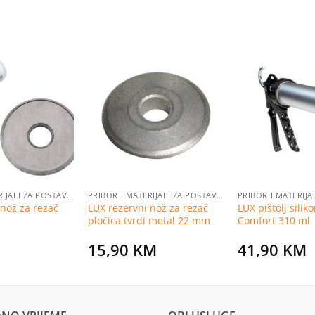
Dodaj
Dodaj
na
na
listu
listu
želja
želja
PRIBOR I MATERIJALI ZA POSTAVLJANJE PLOČICA
PRIBOR I MATERIJALI ZA POSTAVLJANJE PLOČICA
 nož za rezač
LUX rezervni nož za rezač
LUX pištolj silik
pločica tvrdi metal 22 mm
Comfort 310 ml
15,90
KM
41,90
KM