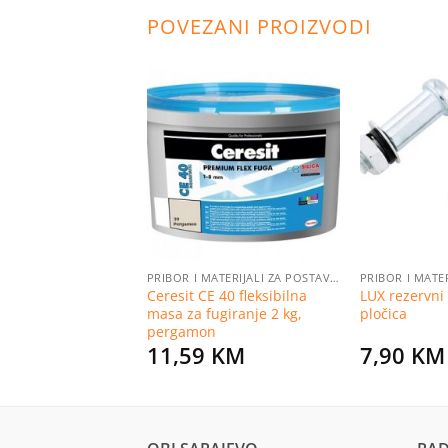
POVEZANI PROIZVODI
Dodaj
Dodaj
na
na
listu
listu
želja
želja
PRIBOR I MATERIJALI ZA POSTAVLJANJE PLOČICA
PRIBOR I MATERIJALI ZA POSTAVLJANJE PLOČICA
 pločica 270 mm
Ceresit CE 40 fleksibilna
LUX rezervni
masa za fugiranje 2 kg,
pločica
pergamon
KM
11,59
KM
7,90
KM