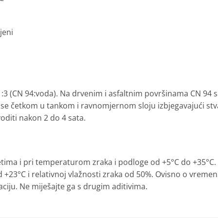
jeni
:3 (CN 94:voda). Na drvenim i asfaltnim površinama CN 94 se
e četkom u tankom i ravnomjernom sloju izbjegavajući stva
oditi nakon 2 do 4 sata.
vjetima i pri temperaturom zraka i podloge od +5°C do +35°C
+23°C i relativnoj vlažnosti zraka od 50%. Ovisno o vremens
aciju. Ne miješajte ga s drugim aditivima.