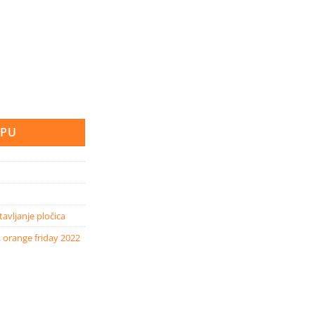
eupojne podloge 1 L količina
RPU
tavljanje pločica
,
orange friday 2022