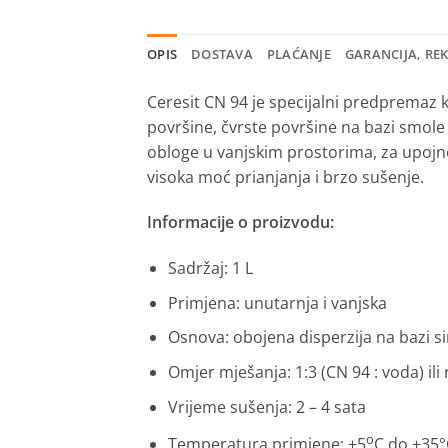
OPIS
DOSTAVA
PLAĆANJE
GARANCIJA, RE
Ceresit CN 94 je specijalni predpremaz k
površine, čvrste površine na bazi smole
obloge u vanjskim prostorima, za upojn
visoka moć prianjanja i brzo sušenje.
Informacije o proizvodu:
Sadržaj: 1 L
Primjena: unutarnja i vanjska
Osnova: obojena disperzija na bazi si
Omjer mješanja: 1:3 (CN 94 : voda) ili
Vrijeme sušenja: 2 – 4 sata
o
Temperatura primjene: +5
C do +35°