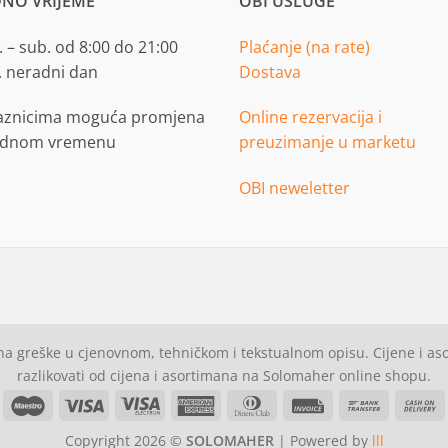
NO VRIJEME
OBI USLUGE
 – sub. od 8:00 do 21:00
Plaćanje (na rate)
. neradni dan
Dostava
aznicima moguća promjena
Online rezervacija i
adnom vremenu
preuzimanje u marketu
OBI neweletter
a greške u cjenovnom, tehničkom i tekstualnom opisu. Cijene i a
razlikovati od cijena i asortimana na Solomaher online shopu.
asterCard
Maestro
Visa
Visa
American
Dinners
Invoice
Bank
C
Electron
Express
Club
Transfer
Copyright 2026 ©
SOLOMAHER
| Powered by
lll