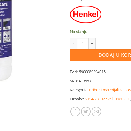
Na stanju
Ceresit CN 94 predpremaz za n
DODAJ U KO
EAN:
5900089294015
SKU:
413589
Kategorija:
Pribor i materijali za pos
Oznake:
5014/23
,
Henkel
,
HWG 620