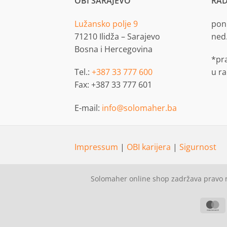
OBI SARAJEVO
RAD
Lužansko polje 9
pon.
71210 Ilidža – Sarajevo
ned
Bosna i Hercegovina
*pr
Tel.:
+387 33 777 600
u r
Fax: +387 33 777 601
E-mail:
info@solomaher.ba
Impressum
|
OBI karijera
|
Sigurnost
Solomaher online shop zadržava pravo n
M