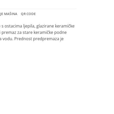
NJE MAŠINA
QR CODE
 s ostacima ljepila, glazirane keramičke
vni premaz za stare keramičke podne
na vodu. Prednost predpremaza je