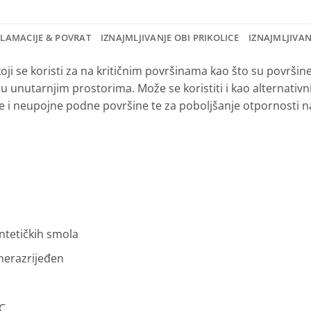
KLAMACIJE & POVRAT
IZNAJMLJIVANJE OBI PRIKOLICE
IZNAJMLJIVA
oji se koristi za na kritičnim površinama kao što su površine
 u unutarnjim prostorima. Može se koristiti i kao alternati
e i neupojne podne površine te za poboljšanje otpornosti 
ntetičkih smola
 nerazrijeđen
C