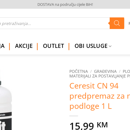
DOSTAVA na području cijele BiH!
JA
AKCIJE
OUTLET
OBI USLUGE
POČETNA
/
GRAĐEVINA
/
PLO
MATERIJALI ZA POSTAVLJANJE 
Ceresit CN 94
Dodaj
na
predpremaz za 
listu
želja
podloge 1 L
15,99
KM