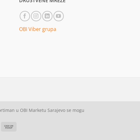
DRUŠTVENE MREŽE
OBI Viber grupa
sortiman u OBI Marketu Sarajevo se mogu
ash
Cash
On
on