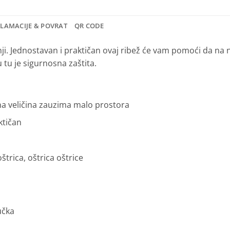
KLAMACIJE & POVRAT
QR CODE
inji. Jednostavan i praktičan ovaj ribež će vam pomoći da na
tu je sigurnosna zaštita.
na veličina zauzima malo prostora
ktičan
štrica, oštrica oštrice
učka