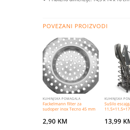
POVEZANI PROIZVODI
Dodaj
Dodaj
na
na
listu
listu
želja
želja
EMA
KUHINJSKA POMAGALA
KUHINJSKA PO
Fackelmann filter za
Sušilo escaj
i usisavač
sudoper inox Tecno 45 mm
11,5×11,5×17
KM
2,90
KM
13,99
K