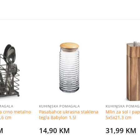
Dodaj
Dodaj
na
na
listu
listu
želja
želja
MAGALA
KUHINJSKA POMAGALA
KUHINJSKA POMAG
ga crno metalno
Pasabahce ukrasna staklena
Mlin za sol i p
,6 cm
tegla Babylon 1,5l
5x5x21,3 cm
M
14,90
KM
31,99
KM