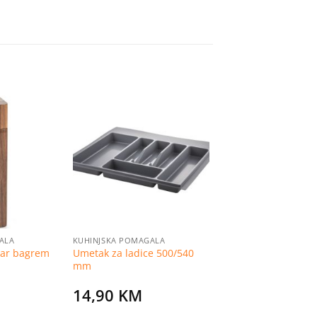
Dodaj
Dodaj
na
na
listu
listu
želja
želja
ALA
KUHINJSKA POMAGALA
apar bagrem
Umetak za ladice 500/540
mm
14,90
KM