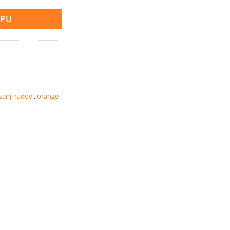
RPU
senji radovi
,
orange