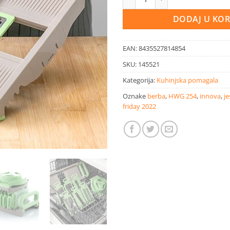
DODAJ U KO
EAN:
8435527814854
SKU:
145521
Kategorija:
Kuhinjska pomagala
Oznake
berba
,
HWG 254
,
innova
,
je
friday 2022