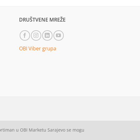
DRUŠTVENE MREŽE
OBI Viber grupa
sortiman u OBI Marketu Sarajevo se mogu