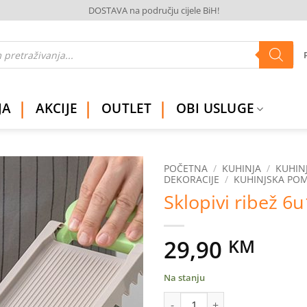
DOSTAVA na području cijele BiH!
JA
AKCIJE
OUTLET
OBI USLUGE
POČETNA
/
KUHINJA
/
KUHINJ
DEKORACIJE
/
KUHINJSKA PO
Sklopivi ribež 6u
Dodaj
na
listu
želja
29,90
KM
Na stanju
Sklopivi ribež 6u1 količina