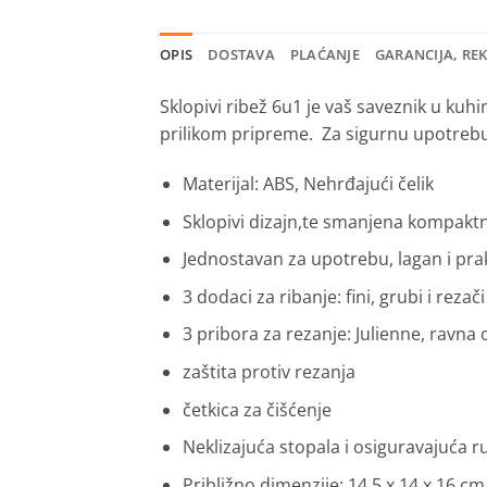
OPIS
DOSTAVA
PLAĆANJE
GARANCIJA, RE
Sklopivi ribež 6u1 je vaš saveznik u kuh
prilikom pripreme. Za sigurnu upotrebu 
Materijal: ABS, Nehrđajući čelik
Sklopivi dizajn,te smanjena kompakt
Jednostavan za upotrebu, lagan i pra
3 dodaci za ribanje: fini, grubi i rezači
3 pribora za rezanje: Julienne, ravna o
zaštita protiv rezanja
četkica za čišćenje
Neklizajuća stopala i osiguravajuća r
Približno dimenzije: 14,5 x 14 x 16 cm