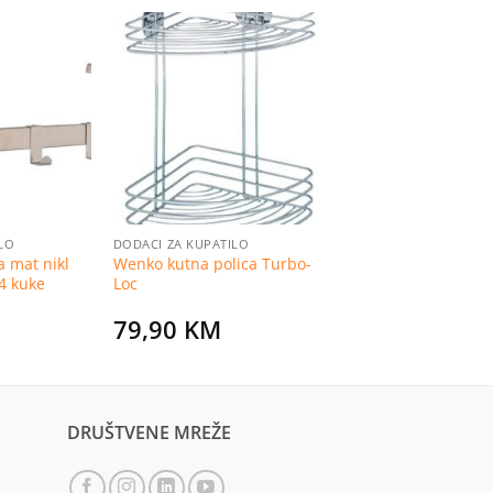
Dodaj
Dodaj
na
na
listu
listu
želja
želja
LO
DODACI ZA KUPATILO
a mat nikl
Wenko kutna polica Turbo-
4 kuke
Loc
79,90
KM
DRUŠTVENE MREŽE