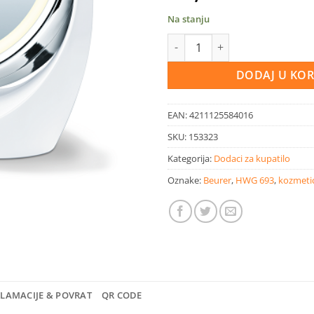
Na stanju
Beurer BS49 osvijetljeno kozme
DODAJ U KO
EAN:
4211125584016
SKU:
153323
Kategorija:
Dodaci za kupatilo
Oznake:
Beurer
,
HWG 693
,
kozmeti
KLAMACIJE & POVRAT
QR CODE