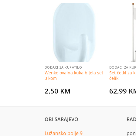
Dodaj
Dodaj
na
na
listu
listu
želja
želja
 KUPATILO
DODACI ZA KUPATILO
DODACI ZA KU
 četka za WC metal
Wenko ovalna kuka bijela set
Set četki za k
3 kom
čelik
KM
2,50
KM
62,99
K
OBI SARAJEVO
RAD
Lužansko polje 9
pon.