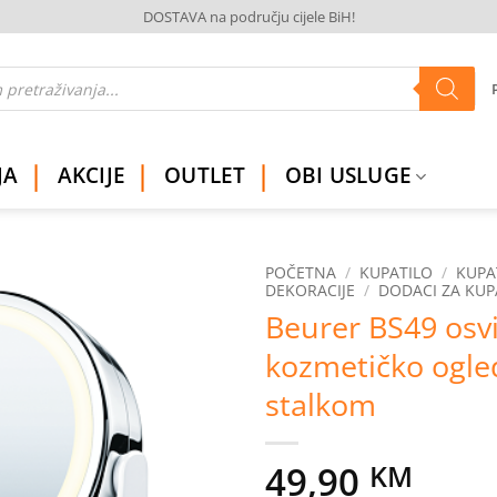
DOSTAVA na području cijele BiH!
JA
AKCIJE
OUTLET
OBI USLUGE
POČETNA
/
KUPATILO
/
KUPA
DEKORACIJE
/
DODACI ZA KUP
Beurer BS49 osvi
Dodaj
na
kozmetičko ogle
listu
želja
stalkom
49,90
KM