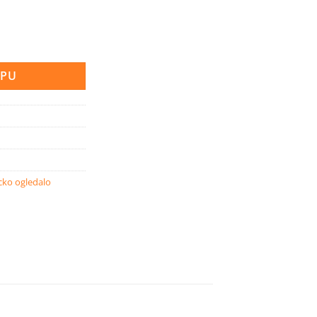
tičko ogledalo sa stalkom količina
RPU
cko ogledalo