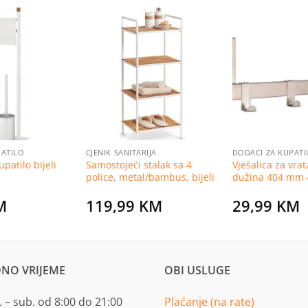
Dodaj
Dodaj
na
na
listu
listu
želja
želja
PATILO
CJENIK SANITARIJA
DODACI ZA KUPATI
upatilo bijeli
Samostojeći stalak sa 4
Vješalica za vrat
police, metal/bambus, bijeli
dužina 404 mm 
M
119,99
KM
29,99
KM
NO VRIJEME
OBI USLUGE
 – sub. od 8:00 do 21:00
Plaćanje (na rate)