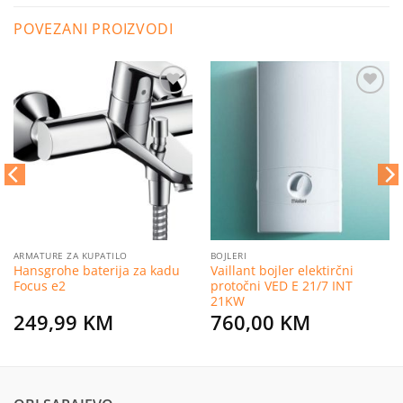
POVEZANI PROIZVODI
Dodaj
Dodaj
na
na
listu
listu
želja
želja
ARMATURE ZA KUPATILO
BOJLERI
Hansgrohe baterija za kadu
Vaillant bojler elektirčni
Focus e2
protočni VED E 21/7 INT
21KW
249,99
KM
760,00
KM