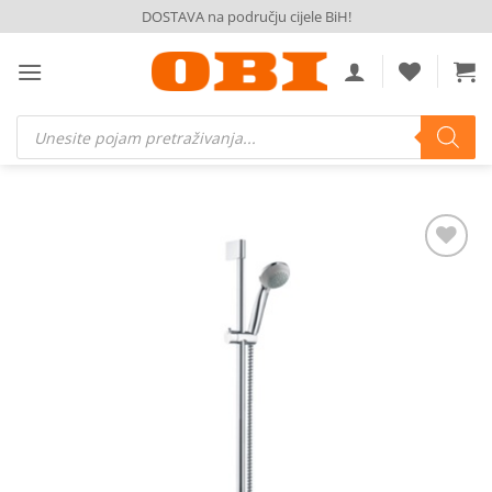
Skip
DOSTAVA na području cijele BiH!
to
content
Products
search
Dodaj
na
listu
želja