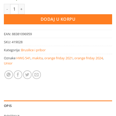
Makita ugaona brusilica 720w 115 mm količina
DODAJ U KORPU
EAN:
88381096959
SKU:
419028
Kategorija:
Brusilice i pribor
Oznake
HWG 541
,
makita
,
orange friday 2021
,
orange friday 2024
,
Unior
OPIS