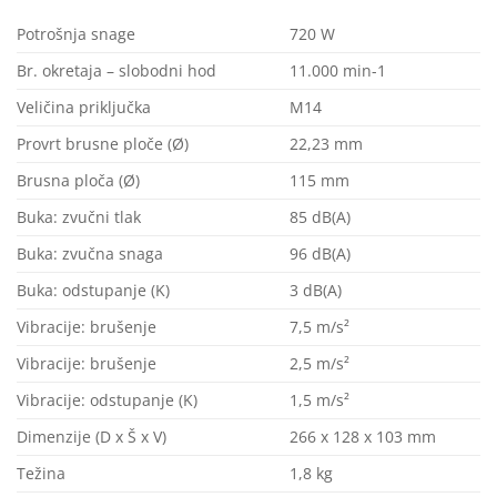
Potrošnja snage
720 W
Br. okretaja – slobodni hod
11.000 min-1
Veličina priključka
M14
Provrt brusne ploče (Ø)
22,23 mm
Brusna ploča (Ø)
115 mm
Buka: zvučni tlak
85 dB(A)
Buka: zvučna snaga
96 dB(A)
Buka: odstupanje (K)
3 dB(A)
Vibracije: brušenje
7,5 m/s²
Vibracije: brušenje
2,5 m/s²
Vibracije: odstupanje (K)
1,5 m/s²
Dimenzije (D x Š x V)
266 x 128 x 103 mm
Težina
1,8 kg