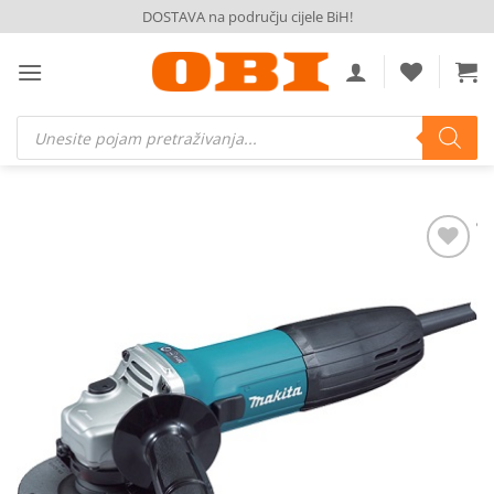
Skip
DOSTAVA na području cijele BiH!
to
content
Products
search
Dodaj
na
listu
želja