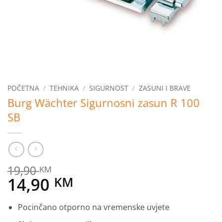
POČETNA
/
TEHNIKA
/
SIGURNOST
/
ZASUNI I BRAVE
Burg Wächter Sigurnosni zasun R 100
SB
19,90
KM
Original
Current
14,90
KM
price
price
Pocinčano otporno na vremenske uvjete
was:
is: