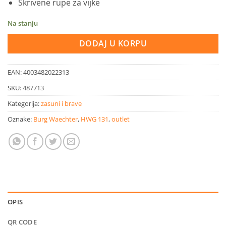
Skrivene rupe za vijke
19,90 KM.
14,90 KM.
Na stanju
DODAJ U KORPU
EAN:
4003482022313
SKU:
487713
Kategorija:
zasuni i brave
Oznake:
Burg Waechter
,
HWG 131
,
outlet
OPIS
QR CODE