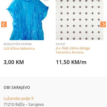
Dodaj
Dodaj
na
na
listu
listu
želja
želja
BICIKLISTIČKA OPREMA
OUTLET
d-c-fix® zidna obloga
LUX Kišna kabanica
Ceramics Ancona
3,00
KM
11,50
KM
/m
OBI SARAJEVO
Lužansko polje 9
71210 Ilidža – Sarajevo