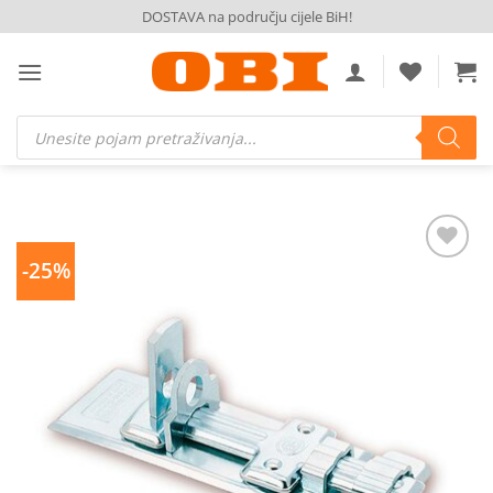
Skip
DOSTAVA na području cijele BiH!
to
content
Products
search
-25%
Dodaj
na
listu
želja