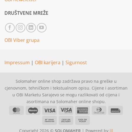
DRUŠTVENE MREŽE
OBI Viber grupa
Impressum
|
OBI karijera
|
Sigurnost
Solomaher online shop zadržava pravo na greške u
cjenovnom, tehničkom i tekstualnom opisu. Cijene i asortiman
u OBI Marketu Sarajevo se mogu razlikovati od cijena i
asortimana na Solomaher online shopu.
MasterCard
Maestro
Visa
Visa
American
Dinners
Invoi
Electron
Express
Club
Bank
Cash
Cash
Transfer
On
on
Copyright 2026 ©
SOLOMAHER
| Powered by
lll