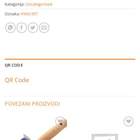
Kategorija:
Uncategorized
Oznaka:
HWG 957
QR CODE
QR Code
POVEZANI PROIZVODI
Dodaj
Dodaj
na
na
listu
listu