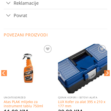
Reklamacije
Povrat
POVEZANI PROIZVODI
Dodaj
Dodaj
na
na
listu
listu
želja
želja
UNCATEGORIZED
CJENIK KOFERI I SETOVI ALATA
Atas PLAK mlijeko za
LUX Kofer za alat 395 x 210 x
instrument tablu 750ml
177 mm