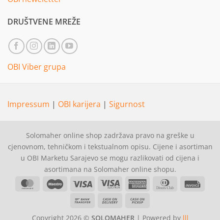
DRUŠTVENE MREŽE
OBI Viber grupa
Impressum
|
OBI karijera
|
Sigurnost
Solomaher online shop zadržava pravo na greške u
cjenovnom, tehničkom i tekstualnom opisu. Cijene i asortiman
u OBI Marketu Sarajevo se mogu razlikovati od cijena i
asortimana na Solomaher online shopu.
MasterCard
Maestro
Visa
Visa
American
Dinners
Invoi
Electron
Express
Club
Bank
Cash
Cash
Transfer
On
on
Copyright 2026 ©
SOLOMAHER
| Powered by
lll