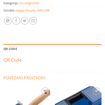
Kategorija:
Uncategorized
Oznake:
Happy People
,
HWG 438
QR CODE
QR Code
POVEZANI PROIZVODI
Dodaj
Dodaj
na
na
listu
listu