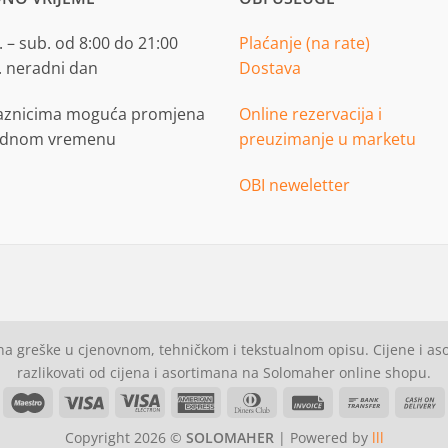
 – sub. od 8:00 do 21:00
Plaćanje (na rate)
. neradni dan
Dostava
aznicima moguća promjena
Online rezervacija i
adnom vremenu
preuzimanje u marketu
OBI neweletter
a greške u cjenovnom, tehničkom i tekstualnom opisu. Cijene i a
razlikovati od cijena i asortimana na Solomaher online shopu.
asterCard
Maestro
Visa
Visa
American
Dinners
Invoice
Bank
C
Electron
Express
Club
Transfer
Copyright 2026 ©
SOLOMAHER
| Powered by
lll
D