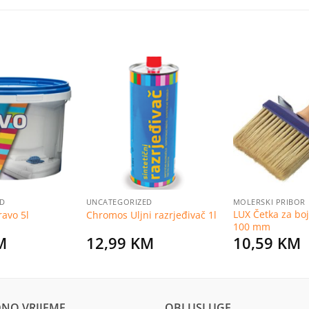
Dodaj
Dodaj
na
na
listu
listu
želja
želja
ED
UNCATEGORIZED
MOLERSKI PRIBOR
LUX Četka za boj
ravo 5l
Chromos Uljni razrjeđivač 1l
100 mm
M
12,99
KM
10,59
KM
NO VRIJEME
OBI USLUGE