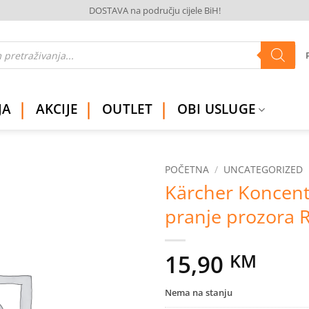
DOSTAVA na području cijele BiH!
JA
AKCIJE
OUTLET
OBI USLUGE
POČETNA
/
UNCATEGORIZED
Kärcher Koncent
Dodaj
pranje prozora
na
listu
želja
15,90
KM
Nema na stanju