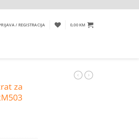
PRIJAVA / REGISTRACIJA
0,00
KM
rat za
 RM503