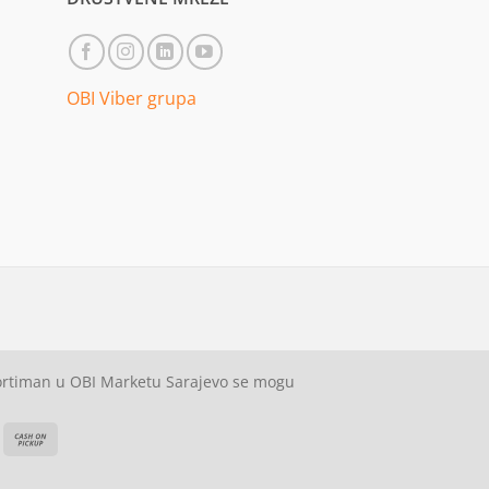
OBI Viber grupa
sortiman u OBI Marketu Sarajevo se mogu
ash
Cash
On
on
elivery
Pickup