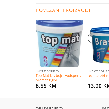
POVEZANI PROIZVODI
Dodaj
Dodaj
na
na
listu
listu
želja
želja
PRIBOR
UNCATEGORIZED
UNCATEGORIZ
 bojenje od
Top Mat bezbojni vodoperivi
Boja za zid B
r vlakana 18 cm
premaz 0,85l
KM
8,55
KM
13,90
K
OBI SARAJEVO
RAD