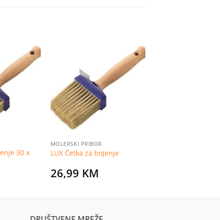
Dodaj
Dodaj
na
na
listu
listu
želja
želja
MOLERSKI PRIBOR
enje 30 x
LUX Četka za bojenje
26,99
KM
DRUŠTVENE MREŽE