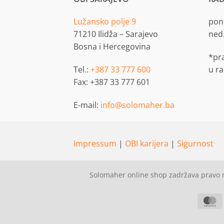
Lužansko polje 9
pon.
71210 Ilidža – Sarajevo
ned
Bosna i Hercegovina
*pr
Tel.:
+387 33 777 600
u r
Fax: +387 33 777 601
E-mail:
info@solomaher.ba
Impressum
|
OBI karijera
|
Sigurnost
Solomaher online shop zadržava pravo n
M