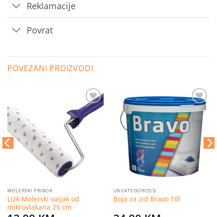
Reklamacije
Povrat
POVEZANI PROIZVODI
Dodaj
Dodaj
na
na
listu
listu
želja
želja
MOLERSKI PRIBOR
UNCATEGORIZED
LUX Molerski valjak od
Boja za zid Bravo 10l
mikrovlakana 25 cm