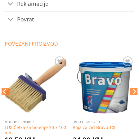
Reklamacije
Povrat
POVEZANI PROIZVODI
Dodaj
Dodaj
na
na
listu
listu
želja
želja
MOLERSKI PRIBOR
UNCATEGORIZED
LUX Četka za bojenje 30 x 100
Boja za zid Bravo 10l
mm