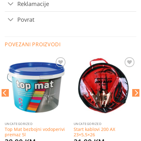
Reklamacije
Povrat
POVEZANI PROIZVODI
Dodaj
Dodaj
na
na
listu
listu
želja
želja
UNCATEGORIZED
UNCATEGORIZED
Top Mat bezbojni vodoperivi
Start kablovi 200 AX
premaz 5l
23×5,5×26