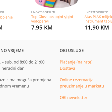
BOR
UNCATEGORIZED
UNCATEGORIZED
Top Gloss bezbojni sjajni
Atas PLAK mlijek
 bojenje
vodoperivi
instrument tabl
M
7,95
KM
11,90
KM
NO VRIJEME
OBI USLUGE
 – sub. od 8:00 do 21:00
Plaćanje (na rate)
. neradni dan
Dostava
aznicima moguća promjena
Online rezervacija i
adnom vremenu
preuzimanje u marketu
OBI neweletter