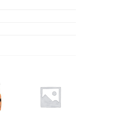
Dodaj
Dodaj
na
na
listu
listu
želja
želja