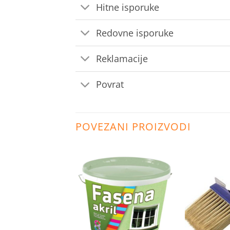
Hitne isporuke
Redovne isporuke
Reklamacije
Povrat
POVEZANI PROIZVODI
Dodaj
Dodaj
na
na
listu
listu
želja
želja