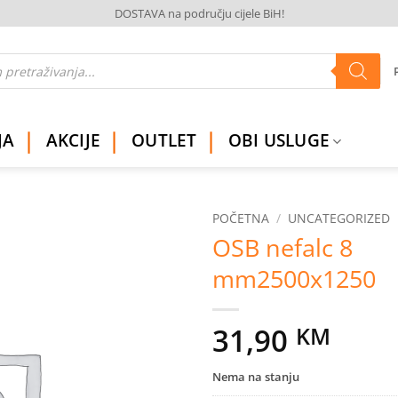
DOSTAVA na području cijele BiH!
JA
AKCIJE
OUTLET
OBI USLUGE
POČETNA
/
UNCATEGORIZED
OSB nefalc 8
Dodaj
mm2500x1250
na
listu
želja
31,90
KM
Nema na stanju