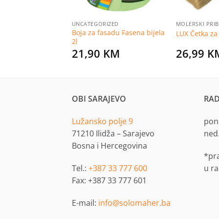
ERI I SETOVI ALATA
UNCATEGORIZED
MOLERSKI PRI
za alat 395 x 210 x
Boja za fasadu Fasena bijela
LUX Četka za
2l
KM
21,90
KM
26,99
K
OBI SARAJEVO
RAD
Lužansko polje 9
pon.
71210 Ilidža – Sarajevo
ned
Bosna i Hercegovina
*pr
Tel.:
+387 33 777 600
u r
Fax: +387 33 777 601
E-mail:
info@solomaher.ba