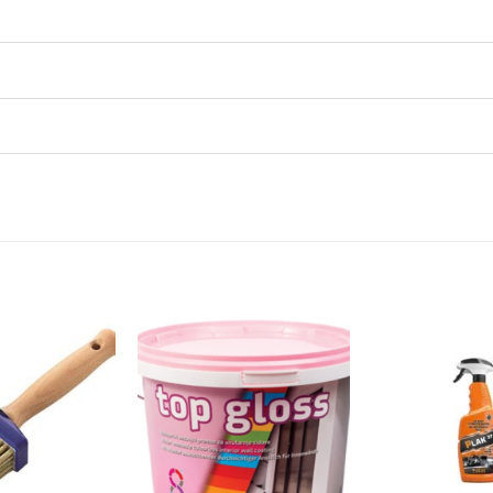
Dodaj
Dodaj
na
na
listu
listu
želja
želja