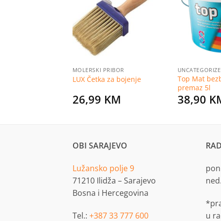
na
na
listu
listu
želja
želja
RIZED
MOLERSKI PRIBOR
UNCATEGORIZ
Top Mat bezb
d Bravo 15l
LUX Četka za bojenje
premaz 5l
KM
26,99
KM
38,90
K
OBI SARAJEVO
RAD
Lužansko polje 9
pon.
71210 Ilidža – Sarajevo
ned
Bosna i Hercegovina
*pr
Tel.:
+387 33 777 600
u r