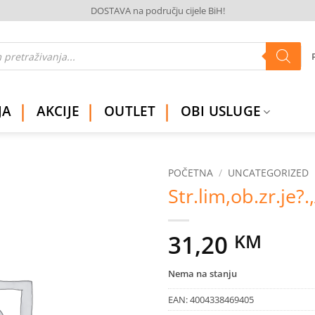
DOSTAVA na području cijele BiH!
JA
AKCIJE
OUTLET
OBI USLUGE
POČETNA
/
UNCATEGORIZED
Str.lim,ob.zr.je?
Dodaj
na
listu
31,20
KM
želja
Nema na stanju
EAN:
4004338469405