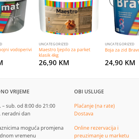
na
na
listu
listu
želja
želja
ED
UNCATEGORIZED
UNCATEGORIZED
ojni vodoperivi
Maestro ljepilo za parket
Boja za zid Brav
klasik 4kg
M
26,90
KM
24,90
KM
NO VRIJEME
OBI USLUGE
 – sub. od 8:00 do 21:00
Plaćanje (na rate)
. neradni dan
Dostava
aznicima moguća promjena
Online rezervacija i
adnom vremenu
preuzimanje u marketu