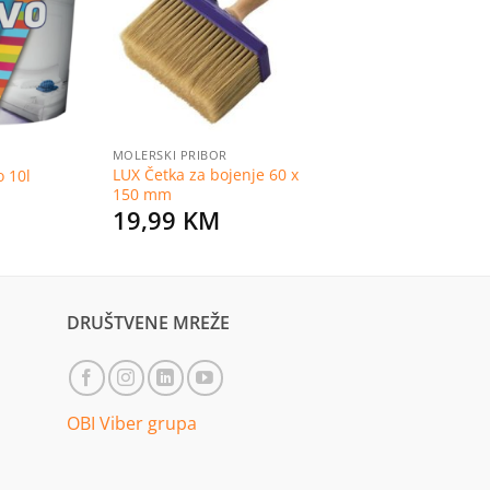
na
na
listu
listu
želja
želja
MOLERSKI PRIBOR
LUX Četka za bojenje 60 x
o 10l
150 mm
19,99
KM
DRUŠTVENE MREŽE
OBI Viber grupa