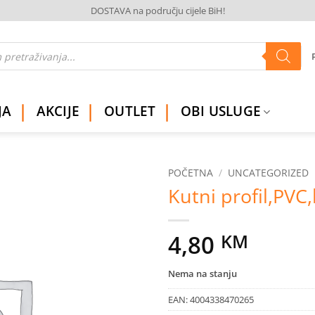
DOSTAVA na području cijele BiH!
JA
AKCIJE
OUTLET
OBI USLUGE
POČETNA
/
UNCATEGORIZED
Kutni profil,PVC
Dodaj
na
listu
4,80
KM
želja
Nema na stanju
EAN:
4004338470265