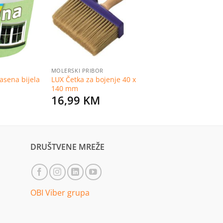
na
na
listu
listu
želja
želja
MOLERSKI PRIBOR
asena bijela
LUX Četka za bojenje 40 x
140 mm
16,99
KM
DRUŠTVENE MREŽE
OBI Viber grupa