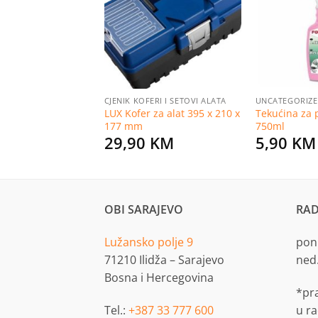
na
na
listu
listu
želja
želja
PRIBOR
CJENIK KOFERI I SETOVI ALATA
UNCATEGORIZ
 bojenje od
LUX Kofer za alat 395 x 210 x
Tekućina za p
r vlakana 18 cm
177 mm
750ml
KM
29,90
KM
5,90
KM
OBI SARAJEVO
RAD
Lužansko polje 9
pon.
71210 Ilidža – Sarajevo
ned
Bosna i Hercegovina
*pr
Tel.:
+387 33 777 600
u r