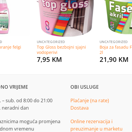
na
na
listu
listu
želja
želja
ED
UNCATEGORIZED
UNCATEGORIZED
ranje felgi
Top Gloss bezbojni sjajni
Boja za fasadu F
vodoperivi
2l
7,95
KM
21,90
KM
NO VRIJEME
OBI USLUGE
 – sub. od 8:00 do 21:00
Plaćanje (na rate)
. neradni dan
Dostava
aznicima moguća promjena
Online rezervacija i
adnom vremenu
preuzimanje u marketu