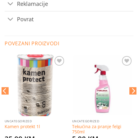
Reklamacije
Povrat
POVEZANI PROIZVODI
Dodaj
Dodaj
na
na
listu
listu
želja
želja
UNCATEGORIZED
UNCATEGORIZED
Tekućina za pranje felgi
Kamen protekt 1l
750ml