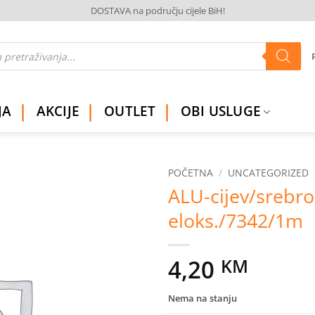
DOSTAVA na području cijele BiH!
JA
AKCIJE
OUTLET
OBI USLUGE
POČETNA
/
UNCATEGORIZED
ALU-cijev/srebro
Dodaj
eloks./7342/1m
na
listu
želja
4,20
KM
Nema na stanju