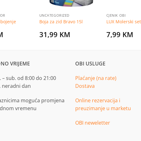
BOR
UNCATEGORIZED
CJENIK OBI
 bojenje
Boja za zid Bravo 15l
LUX Molerski set 
M
31,99
KM
7,99
KM
NO VRIJEME
OBI USLUGE
 – sub. od 8:00 do 21:00
Plaćanje (na rate)
. neradni dan
Dostava
aznicima moguća promjena
Online rezervacija i
adnom vremenu
preuzimanje u marketu
OBI neweletter