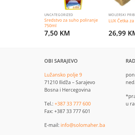
RIZED
UNCATEGORIZED
MOLERSKI PRI
Sredstvo za suho poliranje
ljni razrjeđivač 1l
LUX Četka za
750ml
KM
7,50
KM
26,99
K
OBI SARAJEVO
RAD
Lužansko polje 9
pon.
71210 Ilidža – Sarajevo
ned
Bosna i Hercegovina
*pr
Tel.:
+387 33 777 600
u r
Fax: +387 33 777 601
E-mail:
info@solomaher.ba