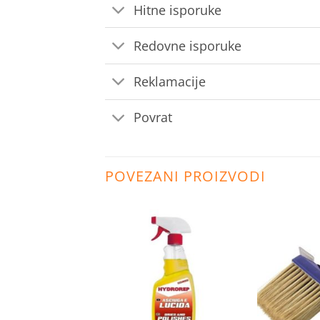
Hitne isporuke
Redovne isporuke
Reklamacije
Povrat
POVEZANI PROIZVODI
Dodaj
Dodaj
na
na
listu
listu
želja
želja