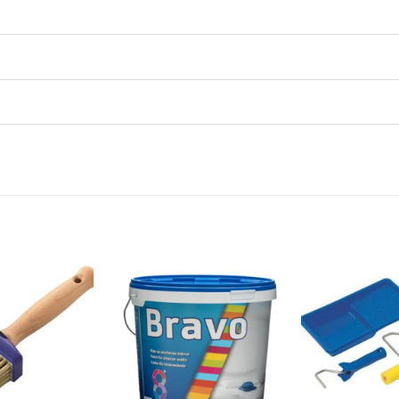
Dodaj
Dodaj
na
na
listu
listu
želja
želja