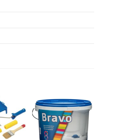
Dodaj
Dodaj
na
na
listu
listu
želja
želja