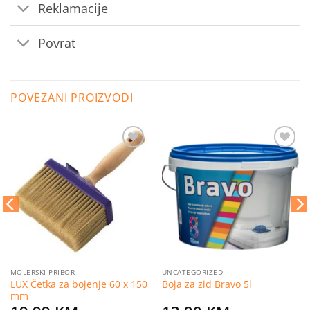
Reklamacije
Povrat
POVEZANI PROIZVODI
Dodaj
Dodaj
na
na
listu
listu
želja
želja
MOLERSKI PRIBOR
UNCATEGORIZED
LUX Četka za bojenje 60 x 150
Boja za zid Bravo 5l
mm